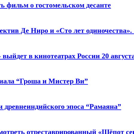
ь фильм о гостомельском десанте
ектив Де Ниро и «Сто лет одиночества».
выйдет в кинотеатрах России 20 август
риала “Гроша и Мистер Ви”
 древнеиндийского эпоса “Рамаяна”
мотреть отреставрированный «Шёпот се