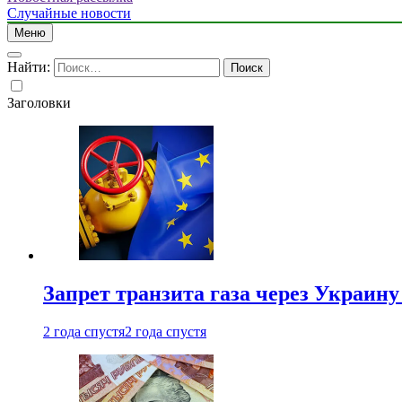
Случайные новости
Меню
Найти:
Заголовки
Запрет транзита газа через Украин
2 года спустя
2 года спустя