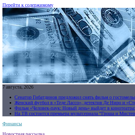
Перейти к содержимому
7 августа, 2026
Сенатор Гибатдинов предложил снять фильм о гостомель
Женский футбол в «Теде Лассо», детектив Де Ниро и «Сто
Фильм «Человек-паук: Новый день» выйдет в кинотеатрах
На ТВ состоится премьера мультсериала “Гроша и Мисте
Финансы
Новостная рассылка