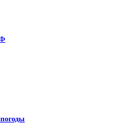
РФ
 погоды