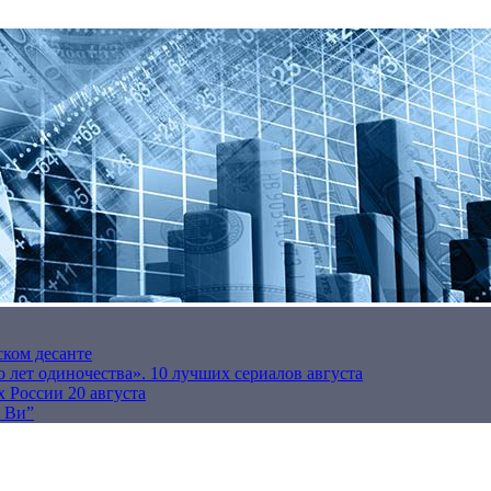
ском десанте
 лет одиночества». 10 лучших сериалов августа
 России 20 августа
р Ви”