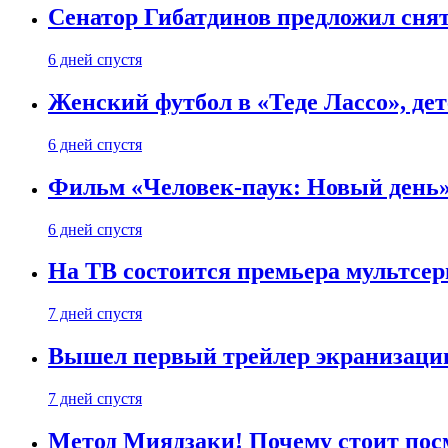
Сенатор Гибатдинов предложил снят
6 дней спустя
Женский футбол в «Теде Лассо», дет
6 дней спустя
Фильм «Человек-паук: Новый день» 
6 дней спустя
На ТВ состоится премьера мультсе
7 дней спустя
Вышел первый трейлер экранизации
7 дней спустя
Метод Миядзаки! Почему стоит пос