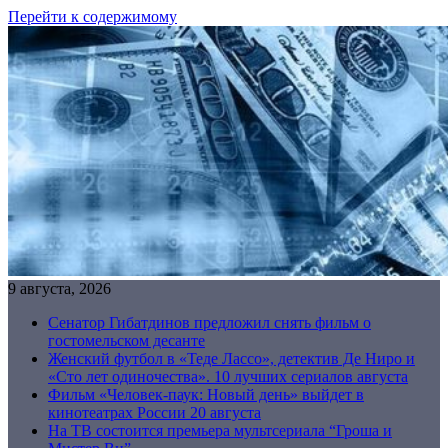
Перейти к содержимому
9 августа, 2026
Сенатор Гибатдинов предложил снять фильм о
гостомельском десанте
Женский футбол в «Теде Лассо», детектив Де Ниро и
«Сто лет одиночества». 10 лучших сериалов августа
Фильм «Человек-паук: Новый день» выйдет в
кинотеатрах России 20 августа
На ТВ состоится премьера мультсериала “Гроша и