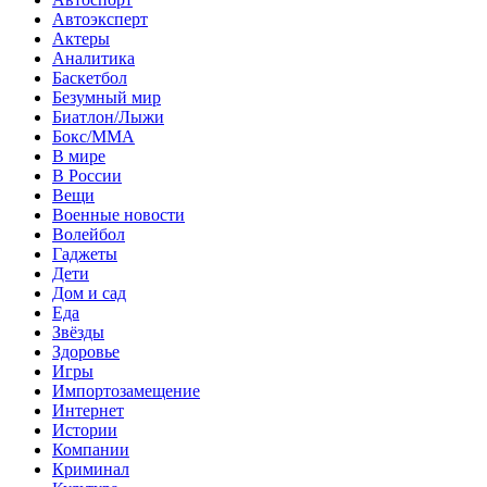
Автоэксперт
Актеры
Аналитика
Баскетбол
Безумный мир
Биатлон/Лыжи
Бокс/MMA
В мире
В России
Вещи
Военные новости
Волейбол
Гаджеты
Дети
Дом и сад
Еда
Звёзды
Здоровье
Игры
Импортозамещение
Интернет
Истории
Компании
Криминал