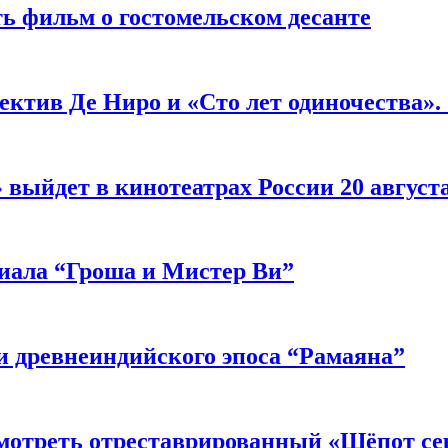
ь фильм о гостомельском десанте
ектив Де Ниро и «Сто лет одиночества».
выйдет в кинотеатрах России 20 август
риала “Гроша и Мистер Ви”
 древнеиндийского эпоса “Рамаяна”
мотреть отреставрированный «Шёпот се