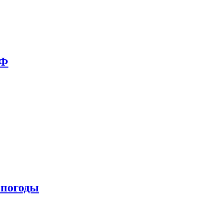
РФ
 погоды