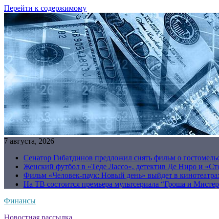
Перейти к содержимому
7 августа, 2026
Сенатор Гибатдинов предложил снять фильм о гостомель
Женский футбол в «Теде Лассо», детектив Де Ниро и «Сто
Фильм «Человек-паук: Новый день» выйдет в кинотеатрах
На ТВ состоится премьера мультсериала “Гроша и Мисте
Финансы
Новостная рассылка