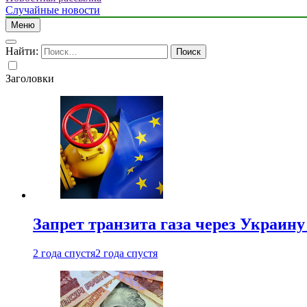
Случайные новости
Меню
Найти:
Заголовки
Запрет транзита газа через Украин
2 года спустя
2 года спустя