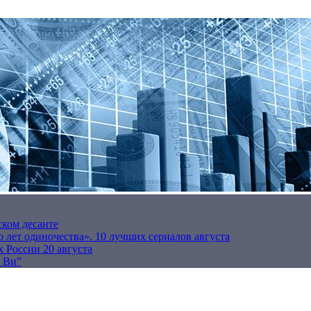
ском десанте
 лет одиночества». 10 лучших сериалов августа
 России 20 августа
р Ви”