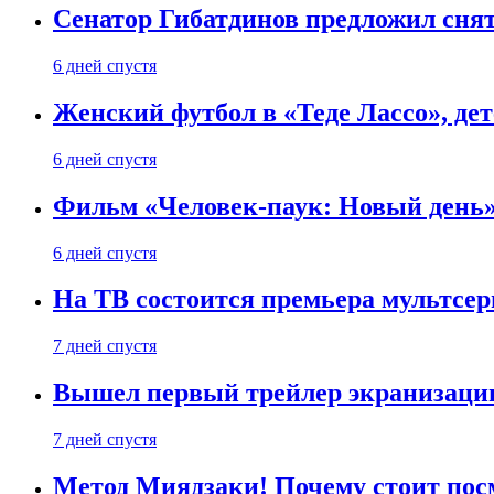
Сенатор Гибатдинов предложил снят
6 дней спустя
Женский футбол в «Теде Лассо», дет
6 дней спустя
Фильм «Человек-паук: Новый день» 
6 дней спустя
На ТВ состоится премьера мультсе
7 дней спустя
Вышел первый трейлер экранизации
7 дней спустя
Метод Миядзаки! Почему стоит пос