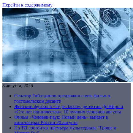
Перейти к содержимому
8 августа, 2026
Сенатор Гибатдинов предложил снять фильм о
гостомельском десанте
Женский футбол в «Теде Лассо», детектив Де Ниро и
«Сто лет одиночества». 10 лучших сериалов августа
Фильм «Человек-паук: Новый день» выйдет в
кинотеатрах России 20 августа
На ТВ состоится премьера мультсериала “Гроша и