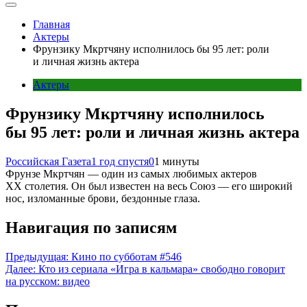
Главная
Актеры
Фрунзику Мкртчяну исполнилось бы 95 лет: роли
и личная жизнь актера
Актеры
Фрунзику Мкртчяну исполнилось
бы 95 лет: роли и личная жизнь актера
Российская Газета
1 год спустя
0
1 минуты
Фрунзе Мкртчян — один из самых любимых актеров
XX столетия. Он был известен на весь Союз — его широкий
нос, изломанные брови, бездонные глаза.
Навигация по записям
Предыдущая:
Кино по субботам #546
Далее:
Кто из сериала «Игра в кальмара» свободно говорит
на русском: видео