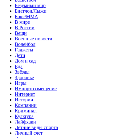
Безумный мир
Биатлон/Лыжи
Бокс/MMA
В мире
В России
Вещи
Военные новости
Волейбол
Гаджеты
Дети
Дом и сад
Еда
Звёзды
Здоровье
Игры
Импортозамещение
Интернет
Истории
Компании
Криминал
Культура
Лайфхаки
Летние виды спорта
Личный счет