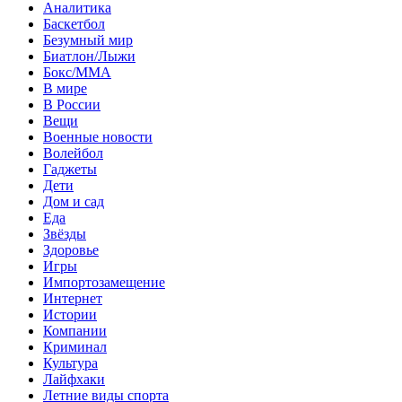
Аналитика
Баскетбол
Безумный мир
Биатлон/Лыжи
Бокс/MMA
В мире
В России
Вещи
Военные новости
Волейбол
Гаджеты
Дети
Дом и сад
Еда
Звёзды
Здоровье
Игры
Импортозамещение
Интернет
Истории
Компании
Криминал
Культура
Лайфхаки
Летние виды спорта