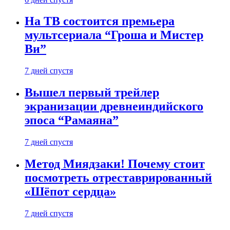
На ТВ состоится премьера
мультсериала “Гроша и Мистер
Ви”
7 дней спустя
Вышел первый трейлер
экранизации древнеиндийского
эпоса “Рамаяна”
7 дней спустя
Метод Миядзаки! Почему стоит
посмотреть отреставрированный
«Шёпот сердца»
7 дней спустя