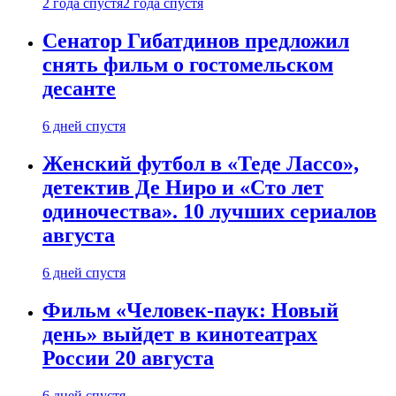
2 года спустя
2 года спустя
Сенатор Гибатдинов предложил
снять фильм о гостомельском
десанте
6 дней спустя
Женский футбол в «Теде Лассо»,
детектив Де Ниро и «Сто лет
одиночества». 10 лучших сериалов
августа
6 дней спустя
Фильм «Человек-паук: Новый
день» выйдет в кинотеатрах
России 20 августа
6 дней спустя