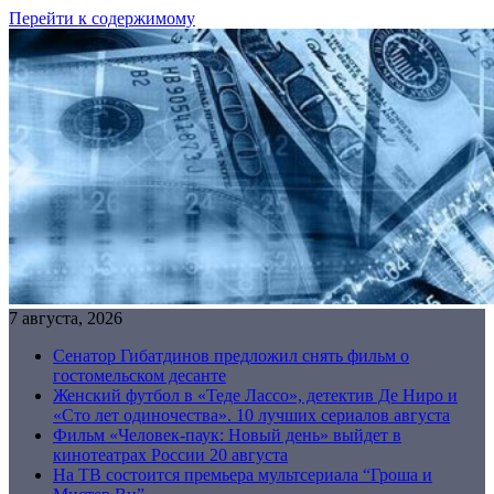
Перейти к содержимому
7 августа, 2026
Сенатор Гибатдинов предложил снять фильм о
гостомельском десанте
Женский футбол в «Теде Лассо», детектив Де Ниро и
«Сто лет одиночества». 10 лучших сериалов августа
Фильм «Человек-паук: Новый день» выйдет в
кинотеатрах России 20 августа
На ТВ состоится премьера мультсериала “Гроша и