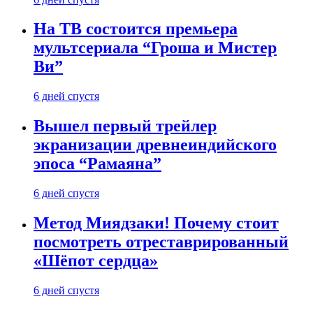
На ТВ состоится премьера
мультсериала “Гроша и Мистер
Ви”
6 дней спустя
Вышел первый трейлер
экранизации древнеиндийского
эпоса “Рамаяна”
6 дней спустя
Метод Миядзаки! Почему стоит
посмотреть отреставрированный
«Шёпот сердца»
6 дней спустя