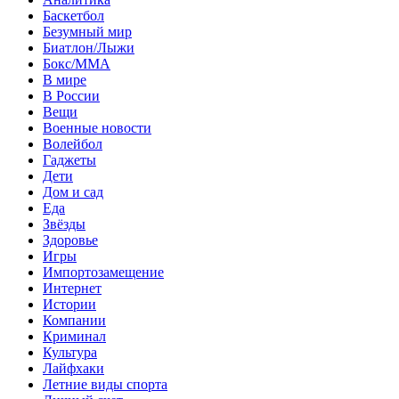
Баскетбол
Безумный мир
Биатлон/Лыжи
Бокс/MMA
В мире
В России
Вещи
Военные новости
Волейбол
Гаджеты
Дети
Дом и сад
Еда
Звёзды
Здоровье
Игры
Импортозамещение
Интернет
Истории
Компании
Криминал
Культура
Лайфхаки
Летние виды спорта