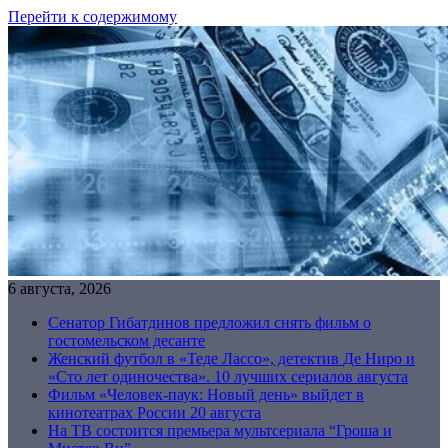
Перейти к содержимому
6 августа, 2026
Сенатор Гибатдинов предложил снять фильм о
гостомельском десанте
Женский футбол в «Теде Лассо», детектив Де Ниро и
«Сто лет одиночества». 10 лучших сериалов августа
Фильм «Человек-паук: Новый день» выйдет в
кинотеатрах России 20 августа
На ТВ состоится премьера мультсериала “Гроша и