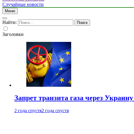
Случайные новости
Меню
Найти:
Заголовки
Запрет транзита газа через Украин
2 года спустя
2 года спустя