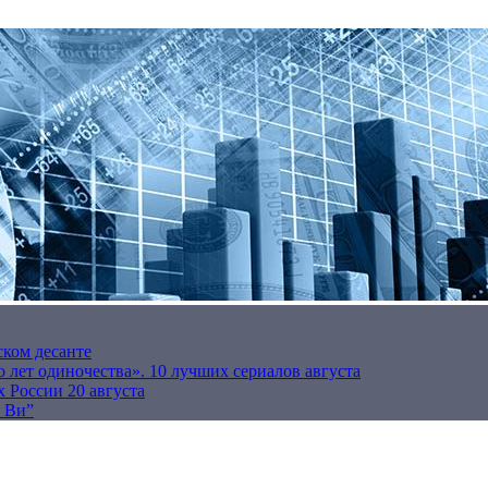
ском десанте
 лет одиночества». 10 лучших сериалов августа
 России 20 августа
р Ви”