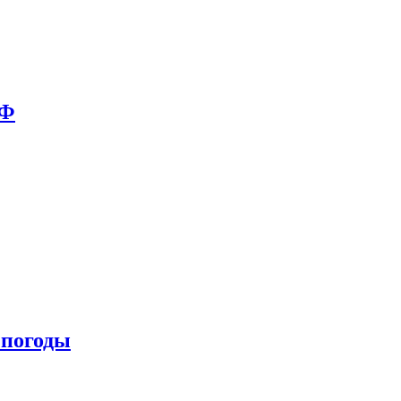
РФ
 погоды