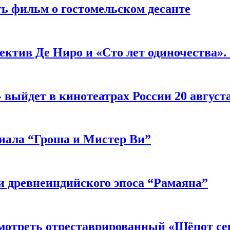
ь фильм о гостомельском десанте
ектив Де Ниро и «Сто лет одиночества».
выйдет в кинотеатрах России 20 август
риала “Гроша и Мистер Ви”
 древнеиндийского эпоса “Рамаяна”
мотреть отреставрированный «Шёпот се