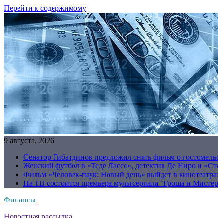
Перейти к содержимому
9 августа, 2026
Сенатор Гибатдинов предложил снять фильм о гостомель
Женский футбол в «Теде Лассо», детектив Де Ниро и «Сто
Фильм «Человек-паук: Новый день» выйдет в кинотеатрах
На ТВ состоится премьера мультсериала “Гроша и Мисте
Финансы
Новостная рассылка