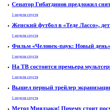
Сенатор Гибатдинов предложил снят
1 неделя спустя
Женский футбол в «Теде Лассо», дет
1 неделя спустя
Фильм «Человек-паук: Новый день» 
1 неделя спустя
На ТВ состоится премьера мультсе
1 неделя спустя
Вышел первый трейлер экранизации
1 неделя спустя
Метод Миядзаки! Почему стоит пос