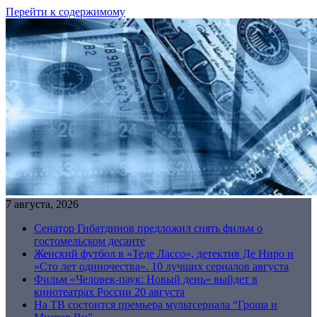
Перейти к содержимому
7 августа, 2026
Сенатор Гибатдинов предложил снять фильм о
гостомельском десанте
Женский футбол в «Теде Лассо», детектив Де Ниро и
«Сто лет одиночества». 10 лучших сериалов августа
Фильм «Человек-паук: Новый день» выйдет в
кинотеатрах России 20 августа
На ТВ состоится премьера мультсериала “Гроша и