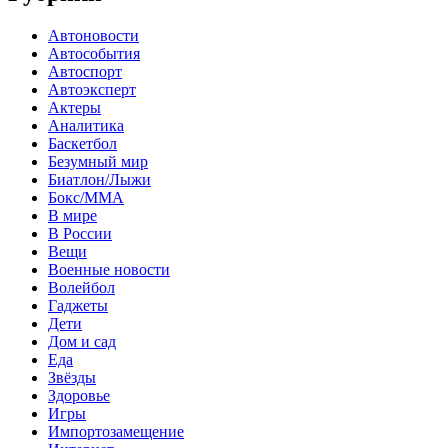
Автоновости
Автособытия
Автоспорт
Автоэксперт
Актеры
Аналитика
Баскетбол
Безумный мир
Биатлон/Лыжи
Бокс/MMA
В мире
В России
Вещи
Военные новости
Волейбол
Гаджеты
Дети
Дом и сад
Еда
Звёзды
Здоровье
Игры
Импортозамещение