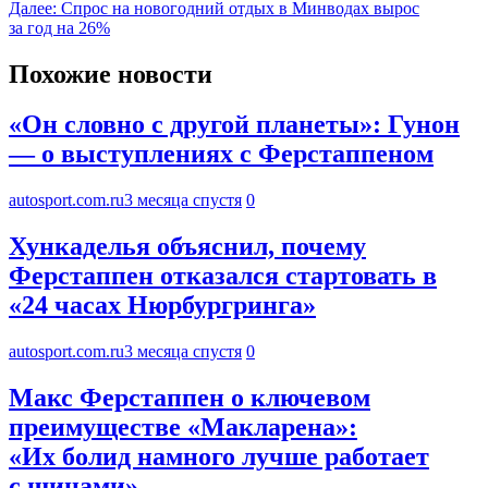
Далее:
Спрос на новогодний отдых в Минводах вырос
за год на 26%
Похожие новости
«Он словно с другой планеты»: Гунон
— о выступлениях с Ферстаппеном
autosport.com.ru
3 месяца спустя
0
Хункаделья объяснил, почему
Ферстаппен отказался стартовать в
«24 часах Нюрбургринга»
autosport.com.ru
3 месяца спустя
0
Макс Ферстаппен о ключевом
преимуществе «Макларена»:
«Их болид намного лучше работает
с шинами»