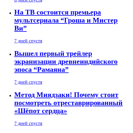
На ТВ состоится премьера
мультсериала “Гроша и Мистер
Ви”
7 дней спустя
Вышел первый трейлер
экранизации древнеиндийского
эпоса “Рамаяна”
7 дней спустя
Метод Миядзаки! Почему стоит
посмотреть отреставрированный
«Шёпот сердца»
7 дней спустя