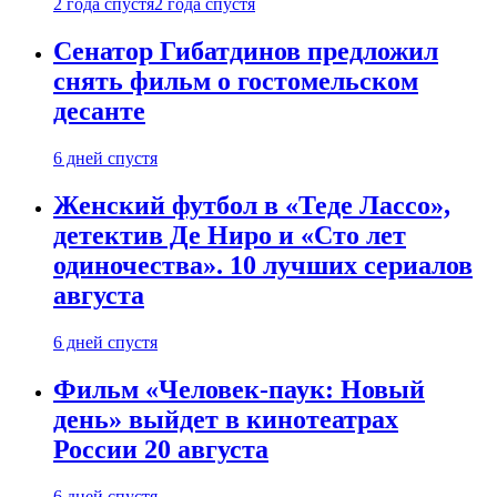
2 года спустя
2 года спустя
Сенатор Гибатдинов предложил
снять фильм о гостомельском
десанте
6 дней спустя
Женский футбол в «Теде Лассо»,
детектив Де Ниро и «Сто лет
одиночества». 10 лучших сериалов
августа
6 дней спустя
Фильм «Человек-паук: Новый
день» выйдет в кинотеатрах
России 20 августа
6 дней спустя