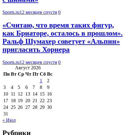
Sports.ru
12 месяцев спустя
0
«Считаю, что время таких фигур,
как Бриаторе, осталось в прошлом».
Ральф Шумахер советует «Альпин»
пригласить Хорнера
Sports.ru
12 месяцев спустя
0
Август 2026
Пн
Вт
Ср
Чт
Пт
Сб
Вс
1
2
3
4
5
6
7
8
9
10
11
12
13
14
15
16
17
18
19
20
21
22
23
24
25
26
27
28
29
30
31
« Июл
Рубрики