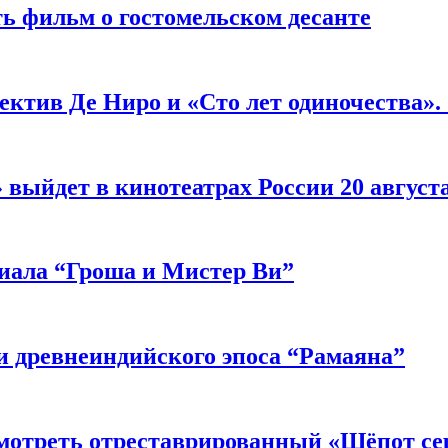
ь фильм о гостомельском десанте
ектив Де Ниро и «Сто лет одиночества».
выйдет в кинотеатрах России 20 август
риала “Гроша и Мистер Ви”
 древнеиндийского эпоса “Рамаяна”
мотреть отреставрированный «Шёпот се