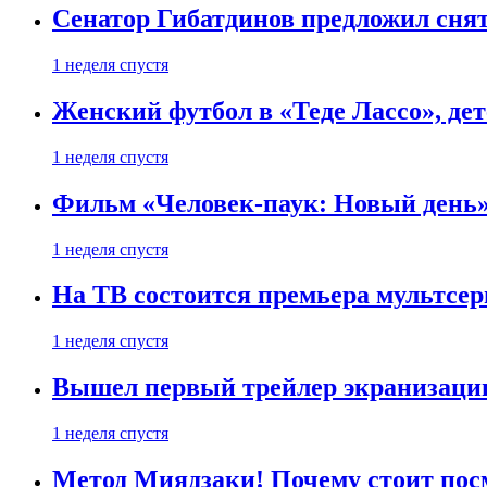
Сенатор Гибатдинов предложил снят
1 неделя спустя
Женский футбол в «Теде Лассо», дет
1 неделя спустя
Фильм «Человек-паук: Новый день» 
1 неделя спустя
На ТВ состоится премьера мультсе
1 неделя спустя
Вышел первый трейлер экранизации
1 неделя спустя
Метод Миядзаки! Почему стоит пос