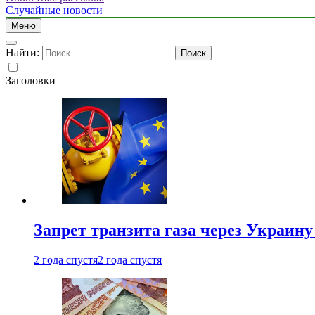
Случайные новости
Меню
Найти:
Заголовки
Запрет транзита газа через Украин
2 года спустя
2 года спустя