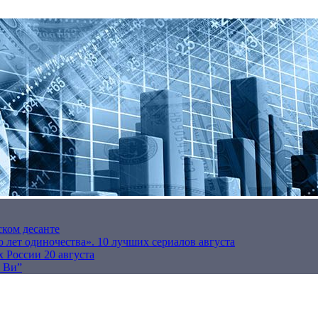
ском десанте
 лет одиночества». 10 лучших сериалов августа
 России 20 августа
р Ви”