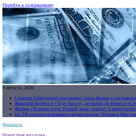
Перейти к содержимому
9 августа, 2026
Сенатор Гибатдинов предложил снять фильм о гостомель
Женский футбол в «Теде Лассо», детектив Де Ниро и «Сто
Фильм «Человек-паук: Новый день» выйдет в кинотеатрах
На ТВ состоится премьера мультсериала “Гроша и Мисте
Финансы
Новостная рассылка