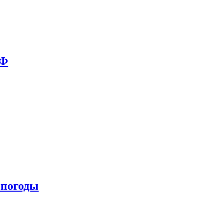
РФ
 погоды