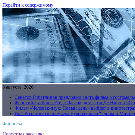
Перейти к содержимому
8 августа, 2026
Сенатор Гибатдинов предложил снять фильм о гостомель
Женский футбол в «Теде Лассо», детектив Де Ниро и «Сто
Фильм «Человек-паук: Новый день» выйдет в кинотеатрах
На ТВ состоится премьера мультсериала “Гроша и Мисте
Финансы
Новостная рассылка