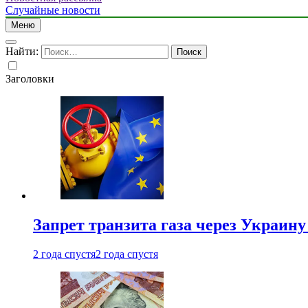
Случайные новости
Меню
Найти:
Заголовки
Запрет транзита газа через Украин
2 года спустя
2 года спустя