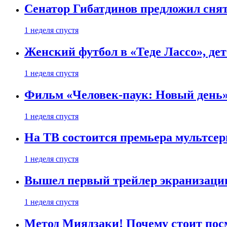
Сенатор Гибатдинов предложил снят
1 неделя спустя
Женский футбол в «Теде Лассо», дет
1 неделя спустя
Фильм «Человек-паук: Новый день» 
1 неделя спустя
На ТВ состоится премьера мультсе
1 неделя спустя
Вышел первый трейлер экранизации
1 неделя спустя
Метод Миядзаки! Почему стоит пос