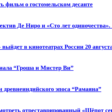
ь фильм о гостомельском десанте
ектив Де Ниро и «Сто лет одиночества».
выйдет в кинотеатрах России 20 август
риала “Гроша и Мистер Ви”
 древнеиндийского эпоса “Рамаяна”
мотреть отреставрированный «Шёпот се