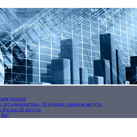
ском десанте
 лет одиночества». 10 лучших сериалов августа
 России 20 августа
р Ви”