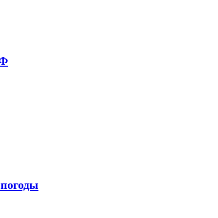
РФ
 погоды