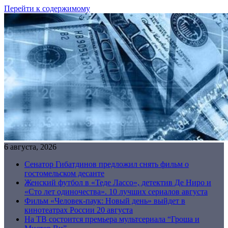
Перейти к содержимому
6 августа, 2026
Сенатор Гибатдинов предложил снять фильм о
гостомельском десанте
Женский футбол в «Теде Лассо», детектив Де Ниро и
«Сто лет одиночества». 10 лучших сериалов августа
Фильм «Человек-паук: Новый день» выйдет в
кинотеатрах России 20 августа
На ТВ состоится премьера мультсериала “Гроша и