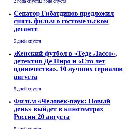
2 года спустя
2 года спустя
Сенатор Гибатдинов предложил
снять фильм о гостомельском
десанте
5 дней спустя
Женский футбол в «Теде Лассо»,
детектив Де Ниро и «Сто лет
одиночества». 10 лучших сериалов
августа
5 дней спустя
Фильм «Человек-паук: Новый
день» выйдет в кинотеатрах
России 20 августа
5 дней спустя