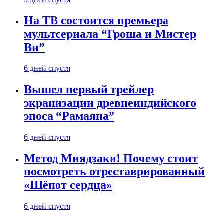
На ТВ состоится премьера
мультсериала “Гроша и Мистер
Ви”
6 дней спустя
Вышел первый трейлер
экранизации древнеиндийского
эпоса “Рамаяна”
6 дней спустя
Метод Миядзаки! Почему стоит
посмотреть отреставрированный
«Шёпот сердца»
6 дней спустя