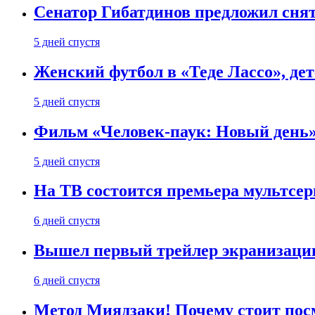
Сенатор Гибатдинов предложил снят
5 дней спустя
Женский футбол в «Теде Лассо», дет
5 дней спустя
Фильм «Человек-паук: Новый день» 
5 дней спустя
На ТВ состоится премьера мультсе
6 дней спустя
Вышел первый трейлер экранизации
6 дней спустя
Метод Миядзаки! Почему стоит пос