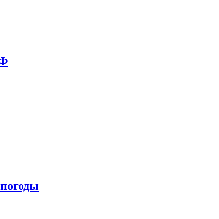
РФ
 погоды