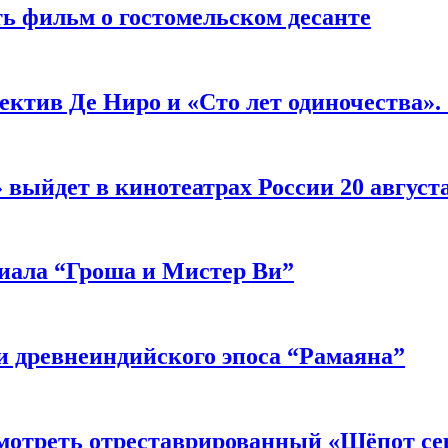
ь фильм о гостомельском десанте
ектив Де Ниро и «Сто лет одиночества».
выйдет в кинотеатрах России 20 август
риала “Гроша и Мистер Ви”
 древнеиндийского эпоса “Рамаяна”
мотреть отреставрированный «Шёпот се