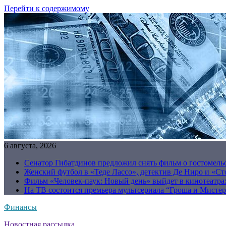
Перейти к содержимому
6 августа, 2026
Сенатор Гибатдинов предложил снять фильм о гостомель
Женский футбол в «Теде Лассо», детектив Де Ниро и «Сто
Фильм «Человек-паук: Новый день» выйдет в кинотеатрах
На ТВ состоится премьера мультсериала “Гроша и Мисте
Финансы
Новостная рассылка