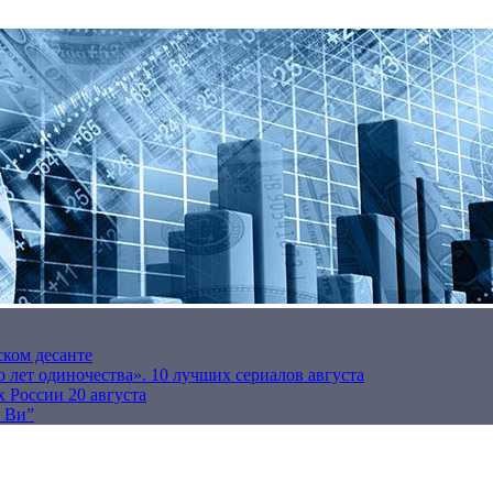
ском десанте
 лет одиночества». 10 лучших сериалов августа
 России 20 августа
р Ви”