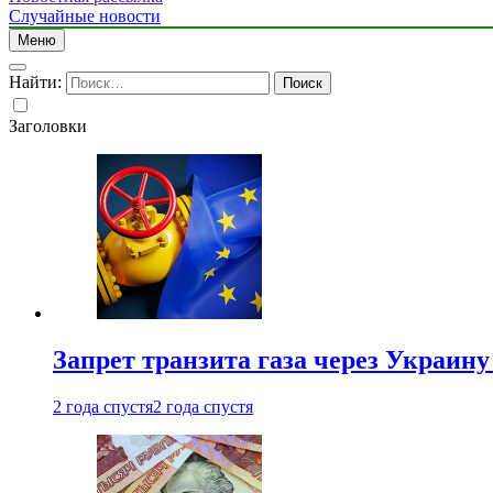
Случайные новости
Меню
Найти:
Заголовки
Запрет транзита газа через Украин
2 года спустя
2 года спустя