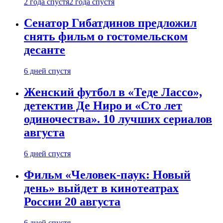
2 года спустя
2 года спустя
Сенатор Гибатдинов предложил
снять фильм о гостомельском
десанте
6 дней спустя
Женский футбол в «Теде Лассо»,
детектив Де Ниро и «Сто лет
одиночества». 10 лучших сериалов
августа
6 дней спустя
Фильм «Человек-паук: Новый
день» выйдет в кинотеатрах
России 20 августа
6 дней спустя