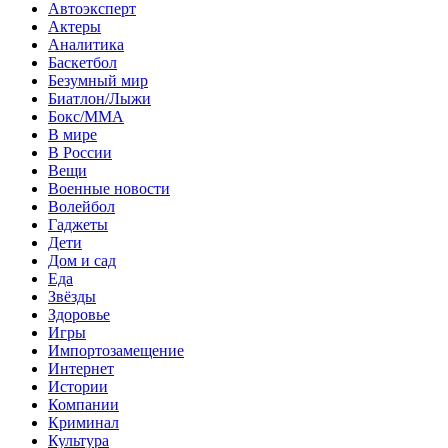
Автоэксперт
Актеры
Аналитика
Баскетбол
Безумный мир
Биатлон/Лыжи
Бокс/MMA
В мире
В России
Вещи
Военные новости
Волейбол
Гаджеты
Дети
Дом и сад
Еда
Звёзды
Здоровье
Игры
Импортозамещение
Интернет
Истории
Компании
Криминал
Культура