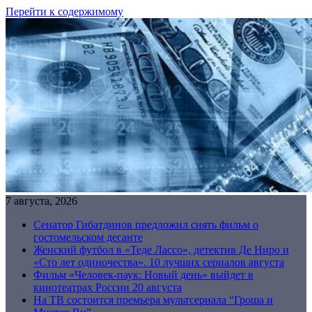
Перейти к содержимому
7 августа, 2026
Сенатор Гибатдинов предложил снять фильм о
гостомельском десанте
Женский футбол в «Теде Лассо», детектив Де Ниро и
«Сто лет одиночества». 10 лучших сериалов августа
Фильм «Человек-паук: Новый день» выйдет в
кинотеатрах России 20 августа
На ТВ состоится премьера мультсериала “Гроша и