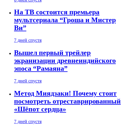
На ТВ состоится премьера
мультсериала “Гроша и Мистер
Ви”
7 дней спустя
Вышел первый трейлер
экранизации древнеиндийского
эпоса “Рамаяна”
7 дней спустя
Метод Миядзаки! Почему стоит
посмотреть отреставрированный
«Шёпот сердца»
7 дней спустя