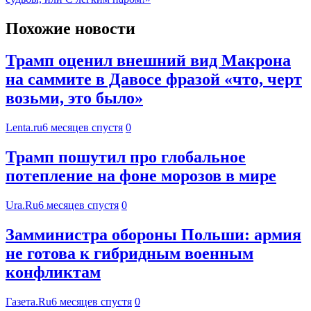
Похожие новости
Трамп оценил внешний вид Макрона
на саммите в Давосе фразой «что, черт
возьми, это было»
Lenta.ru
6 месяцев спустя
0
Трамп пошутил про глобальное
потепление на фоне морозов в мире
Ura.Ru
6 месяцев спустя
0
Замминистра обороны Польши: армия
не готова к гибридным военным
конфликтам
Газета.Ru
6 месяцев спустя
0