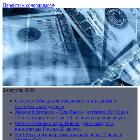
Перейти к содержимому
8 августа, 2026
Сенатор Гибатдинов предложил снять фильм о
гостомельском десанте
Женский футбол в «Теде Лассо», детектив Де Ниро и
«Сто лет одиночества». 10 лучших сериалов августа
Фильм «Человек-паук: Новый день» выйдет в
кинотеатрах России 20 августа
На ТВ состоится премьера мультсериала “Гроша и