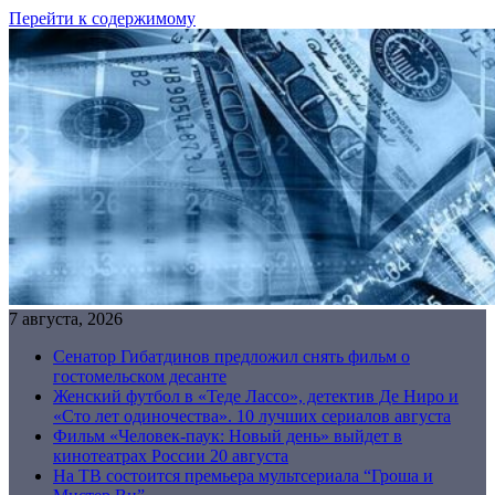
Перейти к содержимому
7 августа, 2026
Сенатор Гибатдинов предложил снять фильм о
гостомельском десанте
Женский футбол в «Теде Лассо», детектив Де Ниро и
«Сто лет одиночества». 10 лучших сериалов августа
Фильм «Человек-паук: Новый день» выйдет в
кинотеатрах России 20 августа
На ТВ состоится премьера мультсериала “Гроша и