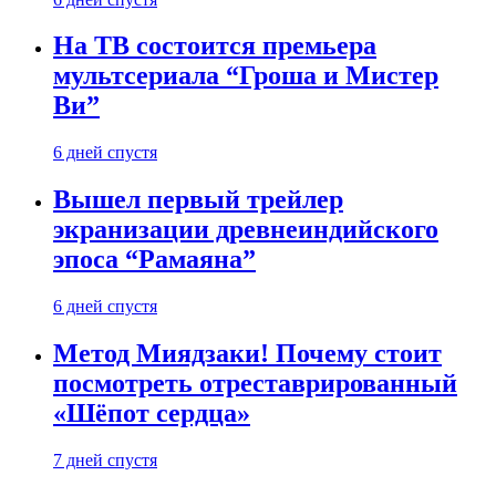
На ТВ состоится премьера
мультсериала “Гроша и Мистер
Ви”
6 дней спустя
Вышел первый трейлер
экранизации древнеиндийского
эпоса “Рамаяна”
6 дней спустя
Метод Миядзаки! Почему стоит
посмотреть отреставрированный
«Шёпот сердца»
7 дней спустя