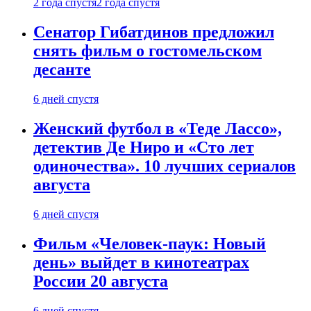
2 года спустя
2 года спустя
Сенатор Гибатдинов предложил
снять фильм о гостомельском
десанте
6 дней спустя
Женский футбол в «Теде Лассо»,
детектив Де Ниро и «Сто лет
одиночества». 10 лучших сериалов
августа
6 дней спустя
Фильм «Человек-паук: Новый
день» выйдет в кинотеатрах
России 20 августа
6 дней спустя