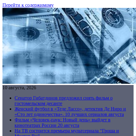
Перейти к содержимому
10 августа, 2026
Сенатор Гибатдинов предложил снять фильм о
гостомельском десанте
Женский футбол в «Теде Лассо», детектив Де Ниро и
«Сто лет одиночества». 10 лучших сериалов августа
Фильм «Человек-паук: Новый день» выйдет в
кинотеатрах России 20 августа
На ТВ состоится премьера мультсериала “Гроша и