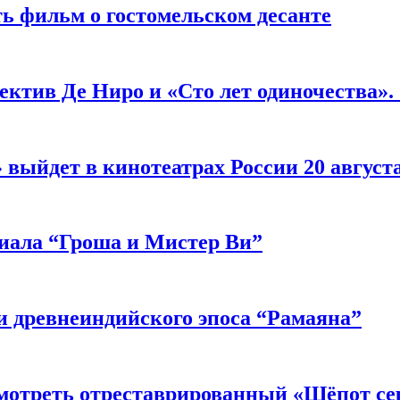
ь фильм о гостомельском десанте
ектив Де Ниро и «Сто лет одиночества».
выйдет в кинотеатрах России 20 август
риала “Гроша и Мистер Ви”
 древнеиндийского эпоса “Рамаяна”
мотреть отреставрированный «Шёпот се