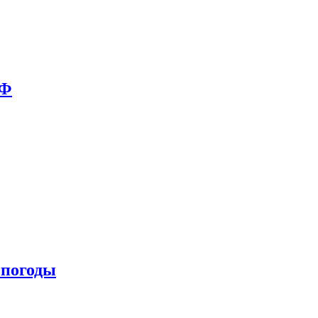
РФ
 погоды