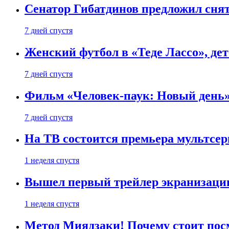
Сенатор Гибатдинов предложил снят
7 дней спустя
Женский футбол в «Теде Лассо», дет
7 дней спустя
Фильм «Человек-паук: Новый день» 
7 дней спустя
На ТВ состоится премьера мультсе
1 неделя спустя
Вышел первый трейлер экранизации
1 неделя спустя
Метод Миядзаки! Почему стоит пос