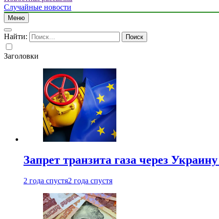
Случайные новости
Меню
Найти:
Заголовки
Запрет транзита газа через Украин
2 года спустя
2 года спустя