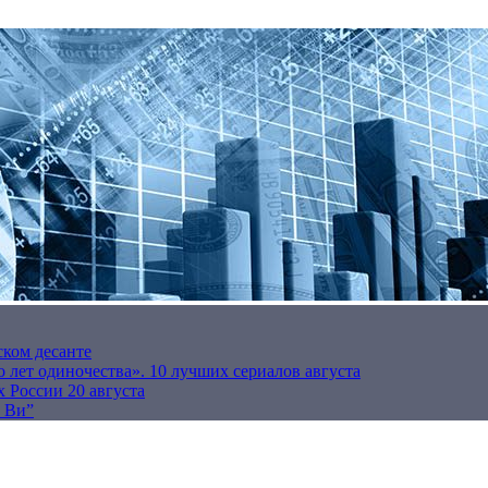
ском десанте
 лет одиночества». 10 лучших сериалов августа
 России 20 августа
р Ви”