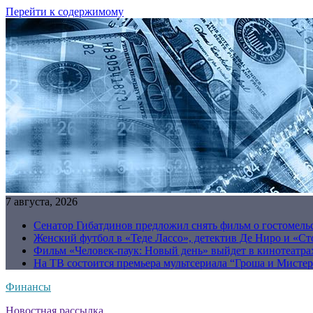
Перейти к содержимому
7 августа, 2026
Сенатор Гибатдинов предложил снять фильм о гостомель
Женский футбол в «Теде Лассо», детектив Де Ниро и «Сто
Фильм «Человек-паук: Новый день» выйдет в кинотеатрах
На ТВ состоится премьера мультсериала “Гроша и Мисте
Финансы
Новостная рассылка