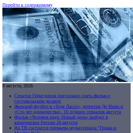
Перейти к содержимому
8 августа, 2026
Сенатор Гибатдинов предложил снять фильм о
гостомельском десанте
Женский футбол в «Теде Лассо», детектив Де Ниро и
«Сто лет одиночества». 10 лучших сериалов августа
Фильм «Человек-паук: Новый день» выйдет в
кинотеатрах России 20 августа
На ТВ состоится премьера мультсериала “Гроша и