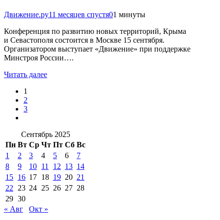
Движение.ру
11 месяцев спустя
0
1 минуты
Конференция по развитию новых территорий, Крыма
и Севастополя состоится в Москве 15 сентября.
Организатором выступает «Движение» при поддержке
Минстроя России….
Читать далее
1
2
3
Сентябрь 2025
Пн
Вт
Ср
Чт
Пт
Сб
Вс
1
2
3
4
5
6
7
8
9
10
11
12
13
14
15
16
17
18
19
20
21
22
23
24
25
26
27
28
29
30
« Авг
Окт »