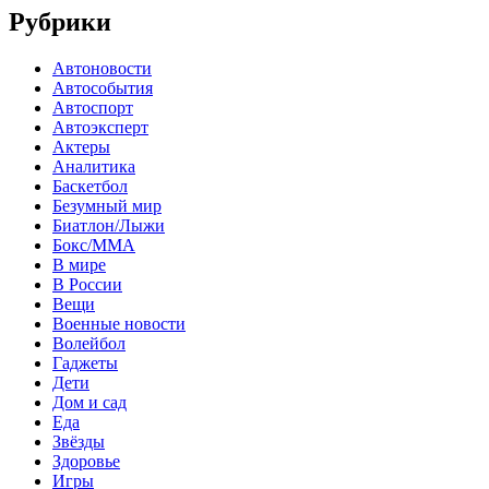
Рубрики
Автоновости
Автособытия
Автоспорт
Автоэксперт
Актеры
Аналитика
Баскетбол
Безумный мир
Биатлон/Лыжи
Бокс/MMA
В мире
В России
Вещи
Военные новости
Волейбол
Гаджеты
Дети
Дом и сад
Еда
Звёзды
Здоровье
Игры