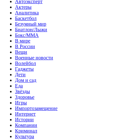
Автоэксперт
Актеры
Аналитика
Баскетбол
Безумный мир
Биатлон/Лыжи
Бокс/MMA
В мире
В России
Вещи
Военные новости
Волейбол
Гаджеты
Дети
Дом и сад
Еда
Звёзды
Здоровье
Игры
Импортозамещение
Интернет
Истории
Компании
Криминал
Культура