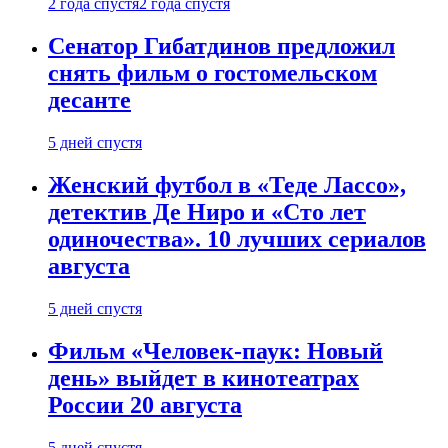
2 года спустя
2 года спустя
Сенатор Гибатдинов предложил
снять фильм о гостомельском
десанте
5 дней спустя
Женский футбол в «Теде Лассо»,
детектив Де Ниро и «Сто лет
одиночества». 10 лучших сериалов
августа
5 дней спустя
Фильм «Человек-паук: Новый
день» выйдет в кинотеатрах
России 20 августа
5 дней спустя