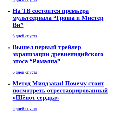
На ТВ состоится премьера
мультсериала “Гроша и Мистер
Ви”
6 дней спустя
Вышел первый трейлер
экранизации древнеиндийского
эпоса “Рамаяна”
6 дней спустя
Метод Миядзаки! Почему стоит
посмотреть отреставрированный
«Шёпот сердца»
6 дней спустя