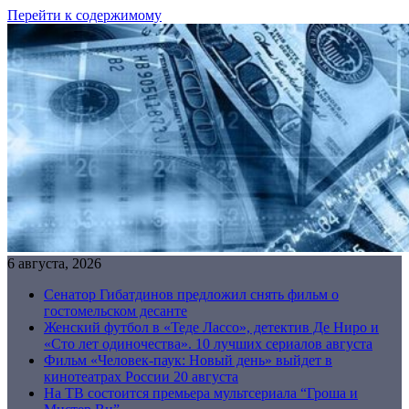
Перейти к содержимому
6 августа, 2026
Сенатор Гибатдинов предложил снять фильм о
гостомельском десанте
Женский футбол в «Теде Лассо», детектив Де Ниро и
«Сто лет одиночества». 10 лучших сериалов августа
Фильм «Человек-паук: Новый день» выйдет в
кинотеатрах России 20 августа
На ТВ состоится премьера мультсериала “Гроша и