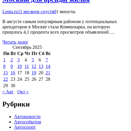
Lenta.ru
11 месяцев спустя
0
1 минуты
В августе самым популярным районом у потенциальных
арендаторов в Москве стала Коммунарка, на которую
пришлось 4,1 процента всех просмотров объявлений….
Читать далее
Сентябрь 2025
Пн
Вт
Ср
Чт
Пт
Сб
Вс
1
2
3
4
5
6
7
8
9
10
11
12
13
14
15
16
17
18
19
20
21
22
23
24
25
26
27
28
29
30
« Авг
Окт »
Рубрики
Автоновости
Автособытия
Автоспорт