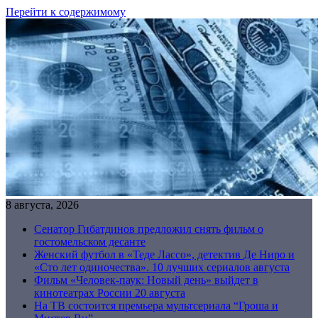
Перейти к содержимому
8 августа, 2026
Сенатор Гибатдинов предложил снять фильм о
гостомельском десанте
Женский футбол в «Теде Лассо», детектив Де Ниро и
«Сто лет одиночества». 10 лучших сериалов августа
Фильм «Человек-паук: Новый день» выйдет в
кинотеатрах России 20 августа
На ТВ состоится премьера мультсериала “Гроша и