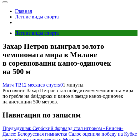
Главная
Летние виды спорта
Летние виды спорта
Захар Петров выиграл золото
чемпионата мира в Милане
в соревновании каноэ‑одиночек
на 500 м
Матч ТВ
12 месяцев спустя
0
1 минуты
Россиянин Захар Петров стал победителем чемпионата мира
по гребле на байдарках и каноэ в заезде каноэ‑одиночек
на дистанции 500 метров.
Навигация по записям
Предыдущая:
Сербский форвард стал игроком «Енисея»
Далее:
Белорусская гимнастка Салос оценила победу на Кубке
сильнейших спортсменов в Москве