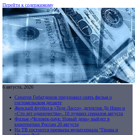
Перейти к содержимому
6 августа, 2026
Сенатор Гибатдинов предложил снять фильм о
гостомельском десанте
Женский футбол в «Теде Лассо», детектив Де Ниро и
«Сто лет одиночества». 10 лучших сериалов августа
Фильм «Человек-паук: Новый день» выйдет в
кинотеатрах России 20 августа
На ТВ состоится премьера мультсериала “Гроша и