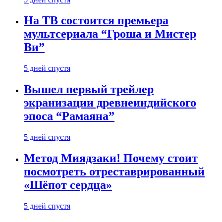
На ТВ состоится премьера
мультсериала “Гроша и Мистер
Ви”
5 дней спустя
Вышел первый трейлер
экранизации древнеиндийского
эпоса “Рамаяна”
5 дней спустя
Метод Миядзаки! Почему стоит
посмотреть отреставрированный
«Шёпот сердца»
5 дней спустя