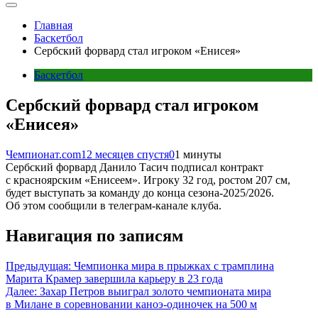
Главная
Баскетбол
Сербский форвард стал игроком «Енисея»
Баскетбол
Сербский форвард стал игроком
«Енисея»
Чемпионат.com
12 месяцев спустя
0
1 минуты
Сербский форвард Данило Тасич подписал контракт
с красноярским «Енисеем». Игроку 32 год, ростом 207 см,
будет выступать за команду до конца сезона-2025/2026.
Об этом сообщили в телеграм-канале клуба.
Навигация по записям
Предыдущая:
Чемпионка мира в прыжках с трамплина
Марита Крамер завершила карьеру в 23 года
Далее:
Захар Петров выиграл золото чемпионата мира
в Милане в соревновании каноэ‑одиночек на 500 м