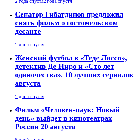
2 года спустя
2 года спустя
Сенатор Гибатдинов предложил
снять фильм о гостомельском
десанте
5 дней спустя
Женский футбол в «Теде Лассо»,
детектив Де Ниро и «Сто лет
одиночества». 10 лучших сериалов
августа
5 дней спустя
Фильм «Человек-паук: Новый
день» выйдет в кинотеатрах
России 20 августа
5 дней спустя