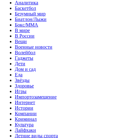
Аналитика
Баскетбол
Безумный мир
Биатлон/Лыжи
Бокс/MMA
В мире
В России
Вещи
Военные новости
Волейбол
Гаджеты
Дети
Дом и сад
Еда
Звёзды
Здоровье
Игры
Импортозамещение
Интернет
Истории
Компании
Криминал
Культура
Лайфхаки
Летние виды спорта