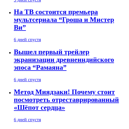
На ТВ состоится премьера
мультсериала “Гроша и Мистер
Ви”
6 дней спустя
Вышел первый трейлер
экранизации древнеиндийского
эпоса “Рамаяна”
6 дней спустя
Метод Миядзаки! Почему стоит
посмотреть отреставрированный
«Шёпот сердца»
6 дней спустя