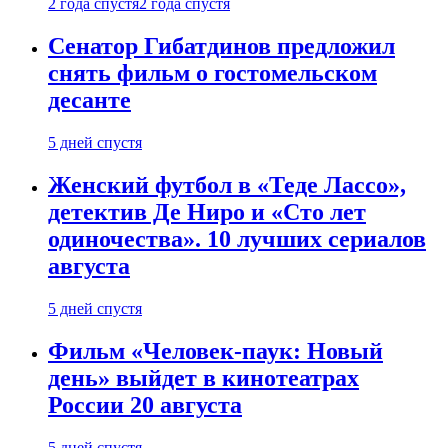
2 года спустя
2 года спустя
Сенатор Гибатдинов предложил
снять фильм о гостомельском
десанте
5 дней спустя
Женский футбол в «Теде Лассо»,
детектив Де Ниро и «Сто лет
одиночества». 10 лучших сериалов
августа
5 дней спустя
Фильм «Человек-паук: Новый
день» выйдет в кинотеатрах
России 20 августа
5 дней спустя