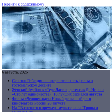
Перейти к содержимому
6 августа, 2026
Сенатор Гибатдинов предложил снять фильм о
гостомельском десанте
Женский футбол в «Теде Лассо», детектив Де Ниро и
«Сто лет одиночества». 10 лучших сериалов августа
Фильм «Человек-паук: Новый день» выйдет в
кинотеатрах России 20 августа
На ТВ состоится премьера мультсериала “Гроша и