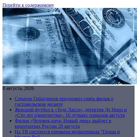
Перейти к содержимому
8 августа, 2026
Сенатор Гибатдинов предложил снять фильм о
гостомельском десанте
Женский футбол в «Теде Лассо», детектив Де Ниро и
«Сто лет одиночества». 10 лучших сериалов августа
Фильм «Человек-паук: Новый день» выйдет в
кинотеатрах России 20 августа
На ТВ состоится премьера мультсериала “Гроша и