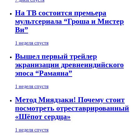
На ТВ состоится премьера
мультсериала “Гроша и Мистер
Ви”
1 неделя спустя
Вышел первый трейлер
экранизации древнеиндийского
эпоса “Рамаяна”
1 неделя спустя
Метод Миядзаки! Почему стоит
посмотреть отреставрированный
«Шёпот сердца»
1 неделя спустя