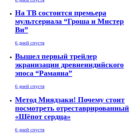
На ТВ состоится премьера
мультсериала “Гроша и Мистер
Ви”
6 дней спустя
Вышел первый трейлер
экранизации древнеиндийского
эпоса “Рамаяна”
6 дней спустя
Метод Миядзаки! Почему стоит
посмотреть отреставрированный
«Шёпот сердца»
6 дней спустя