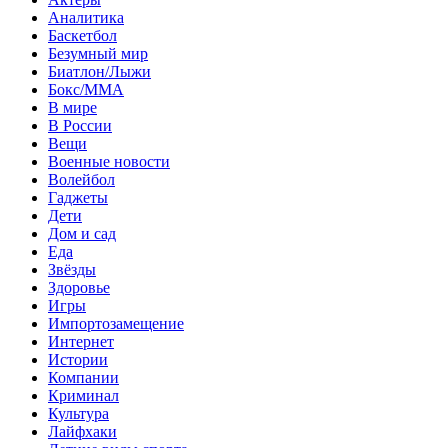
Аналитика
Баскетбол
Безумный мир
Биатлон/Лыжи
Бокс/MMA
В мире
В России
Вещи
Военные новости
Волейбол
Гаджеты
Дети
Дом и сад
Еда
Звёзды
Здоровье
Игры
Импортозамещение
Интернет
Истории
Компании
Криминал
Культура
Лайфхаки