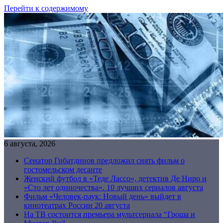
Перейти к содержимому
6 августа, 2026
Сенатор Гибатдинов предложил снять фильм о
гостомельском десанте
Женский футбол в «Теде Лассо», детектив Де Ниро и
«Сто лет одиночества». 10 лучших сериалов августа
Фильм «Человек-паук: Новый день» выйдет в
кинотеатрах России 20 августа
На ТВ состоится премьера мультсериала “Гроша и