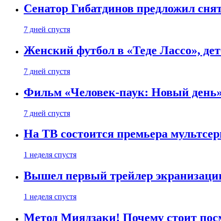
Сенатор Гибатдинов предложил снят
7 дней спустя
Женский футбол в «Теде Лассо», дет
7 дней спустя
Фильм «Человек-паук: Новый день» 
7 дней спустя
На ТВ состоится премьера мультсе
1 неделя спустя
Вышел первый трейлер экранизации
1 неделя спустя
Метод Миядзаки! Почему стоит пос