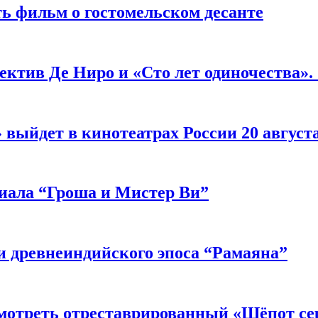
ь фильм о гостомельском десанте
ектив Де Ниро и «Сто лет одиночества».
выйдет в кинотеатрах России 20 август
риала “Гроша и Мистер Ви”
 древнеиндийского эпоса “Рамаяна”
мотреть отреставрированный «Шёпот се