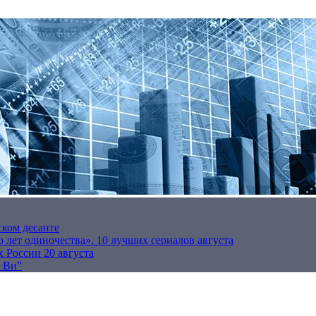
ском десанте
 лет одиночества». 10 лучших сериалов августа
 России 20 августа
р Ви”