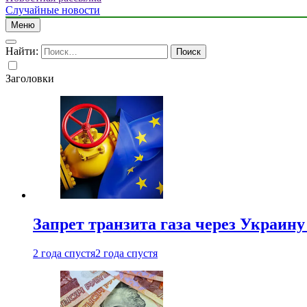
Случайные новости
Меню
Найти:
Заголовки
Запрет транзита газа через Украин
2 года спустя
2 года спустя