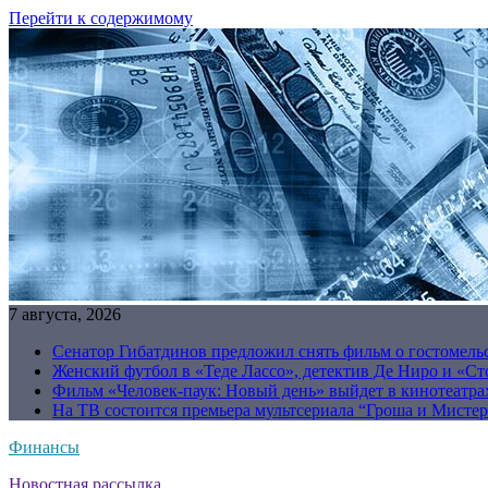
Перейти к содержимому
7 августа, 2026
Сенатор Гибатдинов предложил снять фильм о гостомель
Женский футбол в «Теде Лассо», детектив Де Ниро и «Сто
Фильм «Человек-паук: Новый день» выйдет в кинотеатрах
На ТВ состоится премьера мультсериала “Гроша и Мисте
Финансы
Новостная рассылка