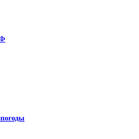
РФ
 погоды