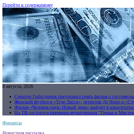
Перейти к содержимому
8 августа, 2026
Сенатор Гибатдинов предложил снять фильм о гостомель
Женский футбол в «Теде Лассо», детектив Де Ниро и «Сто
Фильм «Человек-паук: Новый день» выйдет в кинотеатрах
На ТВ состоится премьера мультсериала “Гроша и Мисте
Финансы
Новостная рассылка