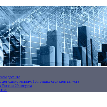
ском десанте
 лет одиночества». 10 лучших сериалов августа
 России 20 августа
р Ви”