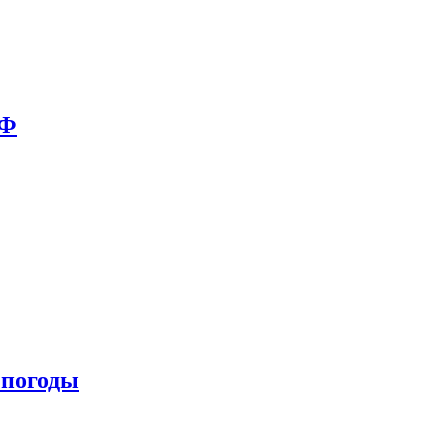
РФ
 погоды