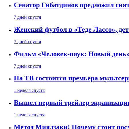
Сенатор Гибатдинов предложил снят
7 дней спустя
Женский футбол в «Теде Лассо», дет
7 дней спустя
Фильм «Человек-паук: Новый день» 
7 дней спустя
На ТВ состоится премьера мультсе
1 неделя спустя
Вышел первый трейлер экранизации
1 неделя спустя
Метод Миядзаки! Почему стоит пос