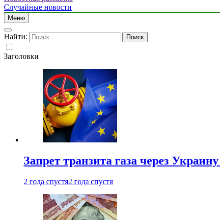
Случайные новости
Меню
Найти:
Заголовки
Запрет транзита газа через Украин
2 года спустя
2 года спустя