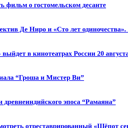
ь фильм о гостомельском десанте
ектив Де Ниро и «Сто лет одиночества».
выйдет в кинотеатрах России 20 август
риала “Гроша и Мистер Ви”
 древнеиндийского эпоса “Рамаяна”
мотреть отреставрированный «Шёпот се