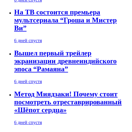
На ТВ состоится премьера
мультсериала “Гроша и Мистер
Ви”
6 дней спустя
Вышел первый трейлер
экранизации древнеиндийского
эпоса “Рамаяна”
6 дней спустя
Метод Миядзаки! Почему стоит
посмотреть отреставрированный
«Шёпот сердца»
6 дней спустя