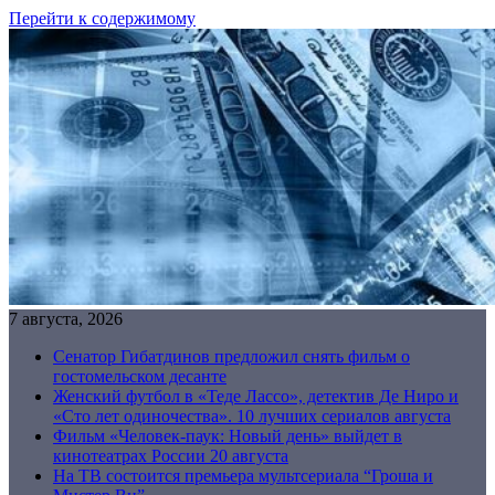
Перейти к содержимому
7 августа, 2026
Сенатор Гибатдинов предложил снять фильм о
гостомельском десанте
Женский футбол в «Теде Лассо», детектив Де Ниро и
«Сто лет одиночества». 10 лучших сериалов августа
Фильм «Человек-паук: Новый день» выйдет в
кинотеатрах России 20 августа
На ТВ состоится премьера мультсериала “Гроша и