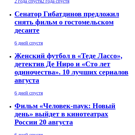
2 года спустя
2 года спустя
Сенатор Гибатдинов предложил
снять фильм о гостомельском
десанте
6 дней спустя
Женский футбол в «Теде Лассо»,
детектив Де Ниро и «Сто лет
одиночества». 10 лучших сериалов
августа
6 дней спустя
Фильм «Человек-паук: Новый
день» выйдет в кинотеатрах
России 20 августа
6 дней спустя