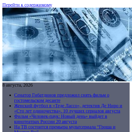
Перейти к содержимому
8 августа, 2026
Сенатор Гибатдинов предложил снять фильм о
гостомельском десанте
Женский футбол в «Теде Лассо», детектив Де Ниро и
«Сто лет одиночества». 10 лучших сериалов августа
Фильм «Человек-паук: Новый день» выйдет в
кинотеатрах России 20 августа
На ТВ состоится премьера мультсериала “Гроша и