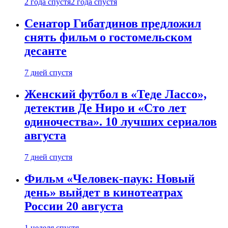
2 года спустя
2 года спустя
Сенатор Гибатдинов предложил
снять фильм о гостомельском
десанте
7 дней спустя
Женский футбол в «Теде Лассо»,
детектив Де Ниро и «Сто лет
одиночества». 10 лучших сериалов
августа
7 дней спустя
Фильм «Человек-паук: Новый
день» выйдет в кинотеатрах
России 20 августа
1 неделя спустя