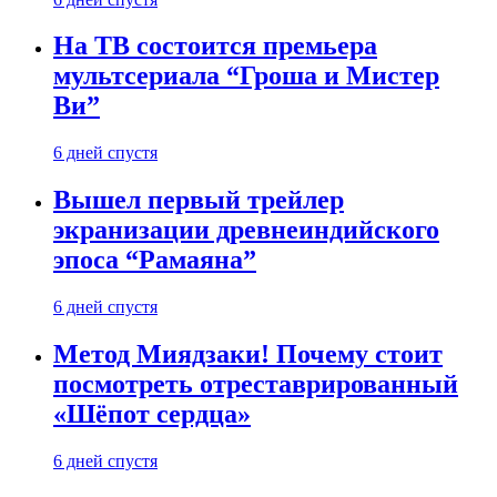
На ТВ состоится премьера
мультсериала “Гроша и Мистер
Ви”
6 дней спустя
Вышел первый трейлер
экранизации древнеиндийского
эпоса “Рамаяна”
6 дней спустя
Метод Миядзаки! Почему стоит
посмотреть отреставрированный
«Шёпот сердца»
6 дней спустя