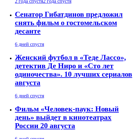
2 года спустя
2 года спустя
Сенатор Гибатдинов предложил
снять фильм о гостомельском
десанте
6 дней спустя
Женский футбол в «Теде Лассо»,
детектив Де Ниро и «Сто лет
одиночества». 10 лучших сериалов
августа
6 дней спустя
Фильм «Человек-паук: Новый
день» выйдет в кинотеатрах
России 20 августа
6 дней спустя