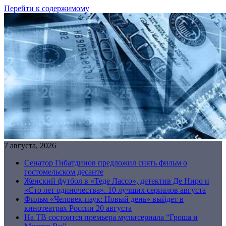
Перейти к содержимому
7 августа, 2026
Сенатор Гибатдинов предложил снять фильм о
гостомельском десанте
Женский футбол в «Теде Лассо», детектив Де Ниро и
«Сто лет одиночества». 10 лучших сериалов августа
Фильм «Человек-паук: Новый день» выйдет в
кинотеатрах России 20 августа
На ТВ состоится премьера мультсериала “Гроша и