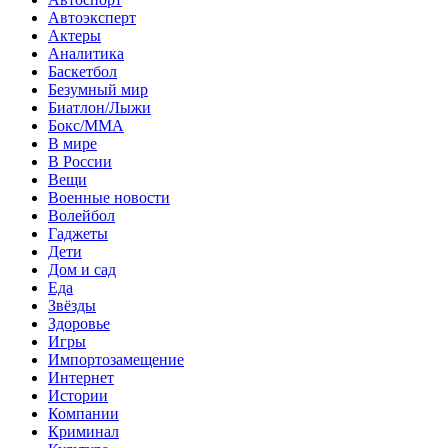
Автоэксперт
Актеры
Аналитика
Баскетбол
Безумный мир
Биатлон/Лыжи
Бокс/MMA
В мире
В России
Вещи
Военные новости
Волейбол
Гаджеты
Дети
Дом и сад
Еда
Звёзды
Здоровье
Игры
Импортозамещение
Интернет
Истории
Компании
Криминал