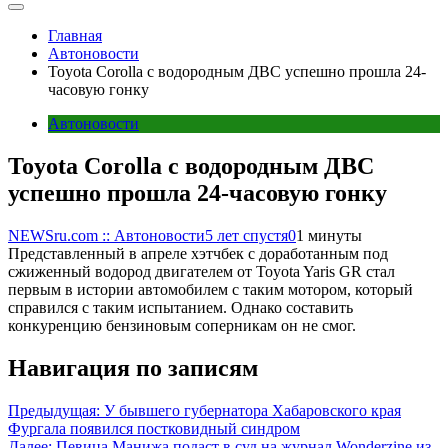
Главная
Автоновости
Toyota Corolla с водородным ДВС успешно прошла 24-
часовую гонку
Автоновости
Toyota Corolla с водородным ДВС
успешно прошла 24-часовую гонку
NEWSru.com :: Автоновости
5 лет спустя
0
1 минуты
Представленный в апреле хэтчбек с доработанным под
сжиженный водород двигателем от Toyota Yaris GR стал
первым в истории автомобилем с таким мотором, который
справился с таким испытанием. Однако составить
конкуренцию бензиновым соперникам он не смог.
Навигация по записям
Предыдущая:
У бывшего губернатора Хабаровского края
Фургала появился постковидный синдром
Далее:
Певица Манижа подаст в суд на журнал Wonderzine из-