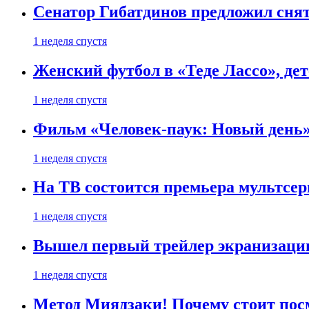
Сенатор Гибатдинов предложил снят
1 неделя спустя
Женский футбол в «Теде Лассо», дет
1 неделя спустя
Фильм «Человек-паук: Новый день» 
1 неделя спустя
На ТВ состоится премьера мультсе
1 неделя спустя
Вышел первый трейлер экранизации
1 неделя спустя
Метод Миядзаки! Почему стоит пос