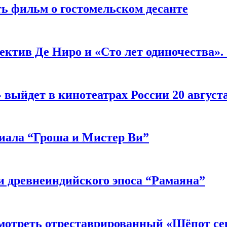
ь фильм о гостомельском десанте
ектив Де Ниро и «Сто лет одиночества».
выйдет в кинотеатрах России 20 август
риала “Гроша и Мистер Ви”
 древнеиндийского эпоса “Рамаяна”
мотреть отреставрированный «Шёпот се