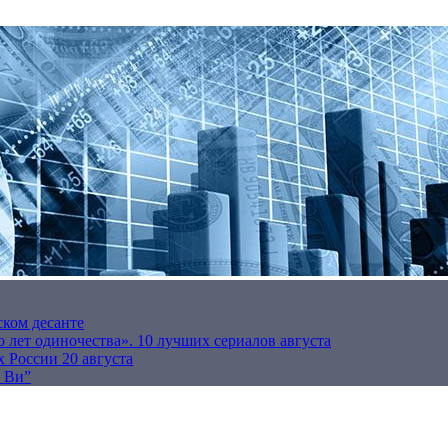
ском десанте
 лет одиночества». 10 лучших сериалов августа
 России 20 августа
р Ви”