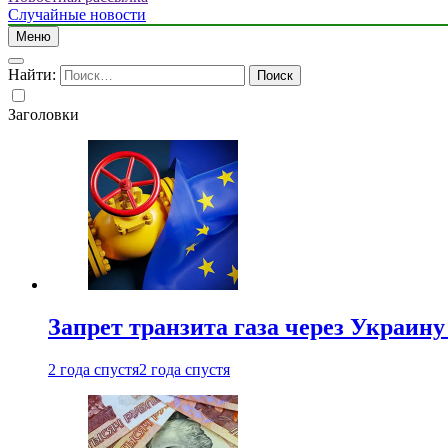
Случайные новости
Меню
Найти:
Заголовки
Запрет транзита газа через Украин
2 года спустя
2 года спустя