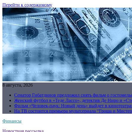
Перейти к содержимому
8 августа, 2026
Сенатор Гибатдинов предложил снять фильм о гостомель
Женский футбол в «Теде Лассо», детектив Де Ниро и «Сто
Фильм «Человек-паук: Новый день» выйдет в кинотеатрах
На ТВ состоится премьера мультсериала “Гроша и Мисте
Финансы
Новостная рассылка