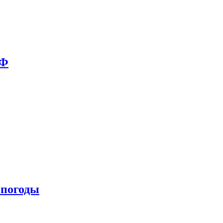
РФ
 погоды