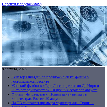
Перейти к содержимому
8 августа, 2026
Сенатор Гибатдинов предложил снять фильм о
гостомельском десанте
Женский футбол в «Теде Лассо», детектив Де Ниро и
«Сто лет одиночества». 10 лучших сериалов августа
Фильм «Человек-паук: Новый день» выйдет в
кинотеатрах России 20 августа
На ТВ состоится премьера мультсериала “Гроша и