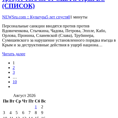
(СПИСОК)
NEWSru.com :: Культура
5 лет спустя
0
1 минуты
Персональные санкции вводятся против против
Вдовиченкова, Стычкина, Чадова, Петрова, Эппле, Кабо,
Орлова, Пронина, Сланевской (Слава), Трубинера,
Сумишевского за нарушение установленного порядка въезда в
Крым и за деструктивные действия в ущерб национа…
Читать далее
1
2
3
…
10
Август 2026
Пн
Вт
Ср
Чт
Пт
Сб
Вс
1
2
3
4
5
6
7
8
9