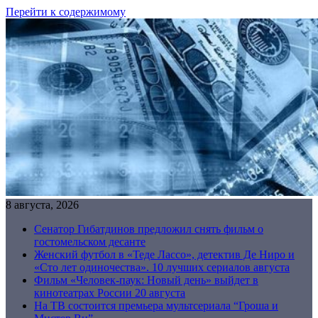
Перейти к содержимому
8 августа, 2026
Сенатор Гибатдинов предложил снять фильм о
гостомельском десанте
Женский футбол в «Теде Лассо», детектив Де Ниро и
«Сто лет одиночества». 10 лучших сериалов августа
Фильм «Человек-паук: Новый день» выйдет в
кинотеатрах России 20 августа
На ТВ состоится премьера мультсериала “Гроша и