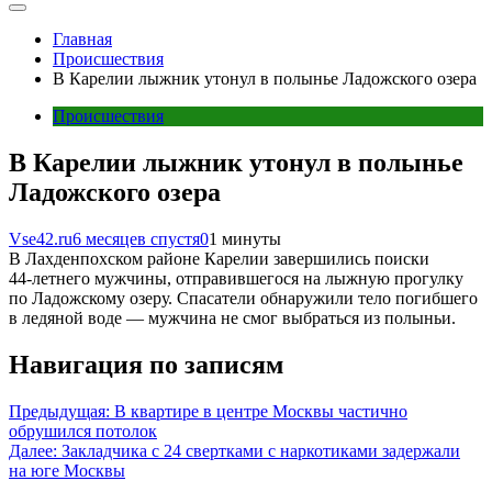
Главная
Происшествия
В Карелии лыжник утонул в полынье Ладожского озера
Происшествия
В Карелии лыжник утонул в полынье
Ладожского озера
Vse42.ru
6 месяцев спустя
0
1 минуты
В Лахденпохском районе Карелии завершились поиски
44‑летнего мужчины, отправившегося на лыжную прогулку
по Ладожскому озеру. Спасатели обнаружили тело погибшего
в ледяной воде — мужчина не смог выбраться из полыньи.
Навигация по записям
Предыдущая:
В квартире в центре Москвы частично
обрушился потолок
Далее:
Закладчика с 24 свертками с наркотиками задержали
на юге Москвы