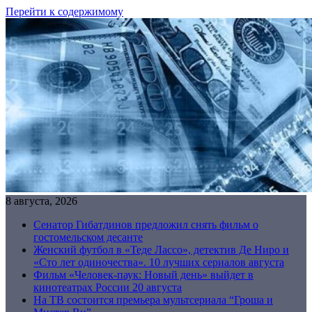
Перейти к содержимому
8 августа, 2026
Сенатор Гибатдинов предложил снять фильм о
гостомельском десанте
Женский футбол в «Теде Лассо», детектив Де Ниро и
«Сто лет одиночества». 10 лучших сериалов августа
Фильм «Человек-паук: Новый день» выйдет в
кинотеатрах России 20 августа
На ТВ состоится премьера мультсериала “Гроша и