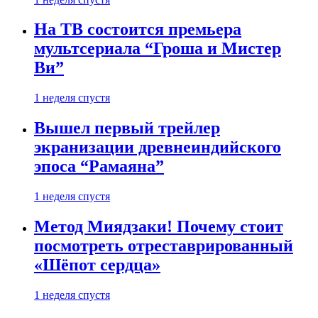
На ТВ состоится премьера
мультсериала “Гроша и Мистер
Ви”
1 неделя спустя
Вышел первый трейлер
экранизации древнеиндийского
эпоса “Рамаяна”
1 неделя спустя
Метод Миядзаки! Почему стоит
посмотреть отреставрированный
«Шёпот сердца»
1 неделя спустя