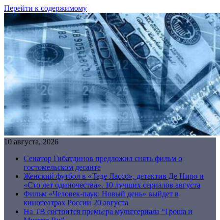
Перейти к содержимому
10 августа, 2026
Сенатор Гибатдинов предложил снять фильм о
гостомельском десанте
Женский футбол в «Теде Лассо», детектив Де Ниро и
«Сто лет одиночества». 10 лучших сериалов августа
Фильм «Человек-паук: Новый день» выйдет в
кинотеатрах России 20 августа
На ТВ состоится премьера мультсериала “Гроша и