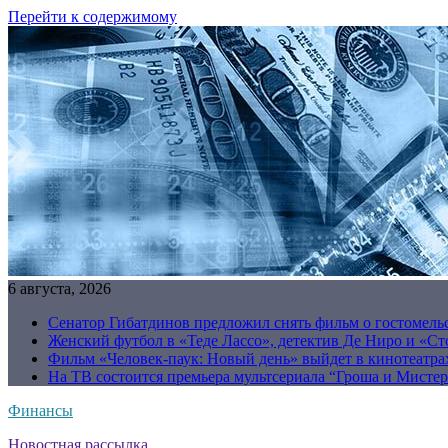
Перейти к содержимому
6 августа, 2026
Сенатор Гибатдинов предложил снять фильм о гостомель
Женский футбол в «Теде Лассо», детектив Де Ниро и «Сто
Фильм «Человек-паук: Новый день» выйдет в кинотеатрах
На ТВ состоится премьера мультсериала “Гроша и Мисте
Финансы
Новостная рассылка