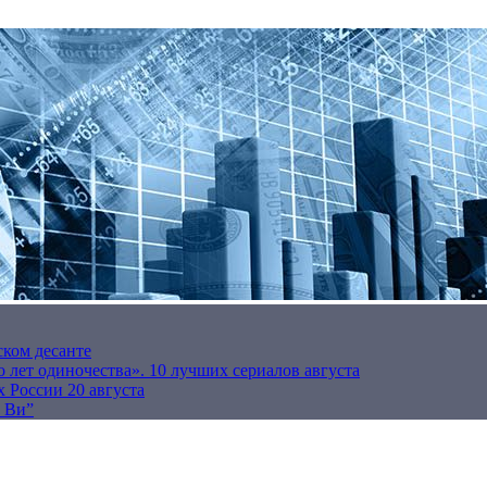
ском десанте
 лет одиночества». 10 лучших сериалов августа
 России 20 августа
р Ви”