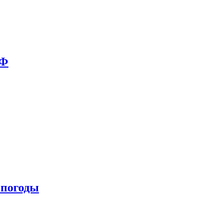
РФ
 погоды