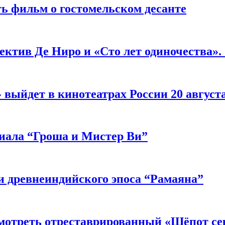
ь фильм о гостомельском десанте
ектив Де Ниро и «Сто лет одиночества».
выйдет в кинотеатрах России 20 август
риала “Гроша и Мистер Ви”
 древнеиндийского эпоса “Рамаяна”
мотреть отреставрированный «Шёпот се