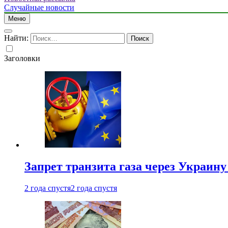
Случайные новости
Меню
Найти:
Заголовки
Запрет транзита газа через Украин
2 года спустя
2 года спустя