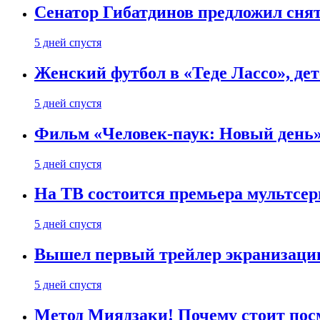
Сенатор Гибатдинов предложил снят
5 дней спустя
Женский футбол в «Теде Лассо», дет
5 дней спустя
Фильм «Человек-паук: Новый день» 
5 дней спустя
На ТВ состоится премьера мультсе
5 дней спустя
Вышел первый трейлер экранизации
5 дней спустя
Метод Миядзаки! Почему стоит пос