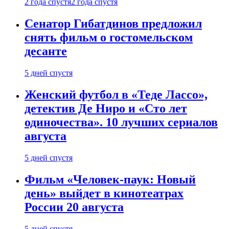
2 года спустя
2 года спустя
Сенатор Гибатдинов предложил
снять фильм о гостомельском
десанте
5 дней спустя
Женский футбол в «Теде Лассо»,
детектив Де Ниро и «Сто лет
одиночества». 10 лучших сериалов
августа
5 дней спустя
Фильм «Человек-паук: Новый
день» выйдет в кинотеатрах
России 20 августа
5 дней спустя