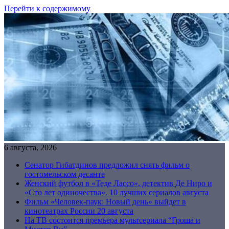
Перейти к содержимому
6 августа, 2026
Сенатор Гибатдинов предложил снять фильм о
гостомельском десанте
Женский футбол в «Теде Лассо», детектив Де Ниро и
«Сто лет одиночества». 10 лучших сериалов августа
Фильм «Человек-паук: Новый день» выйдет в
кинотеатрах России 20 августа
На ТВ состоится премьера мультсериала “Гроша и