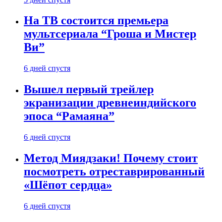
На ТВ состоится премьера
мультсериала “Гроша и Мистер
Ви”
6 дней спустя
Вышел первый трейлер
экранизации древнеиндийского
эпоса “Рамаяна”
6 дней спустя
Метод Миядзаки! Почему стоит
посмотреть отреставрированный
«Шёпот сердца»
6 дней спустя