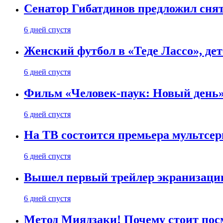
Сенатор Гибатдинов предложил снят
6 дней спустя
Женский футбол в «Теде Лассо», дет
6 дней спустя
Фильм «Человек-паук: Новый день» 
6 дней спустя
На ТВ состоится премьера мультсе
6 дней спустя
Вышел первый трейлер экранизации
6 дней спустя
Метод Миядзаки! Почему стоит пос