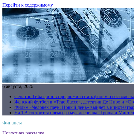
Перейти к содержимому
6 августа, 2026
Сенатор Гибатдинов предложил снять фильм о гостомель
Женский футбол в «Теде Лассо», детектив Де Ниро и «Сто
Фильм «Человек-паук: Новый день» выйдет в кинотеатрах
На ТВ состоится премьера мультсериала “Гроша и Мисте
Финансы
Новостная рассылка