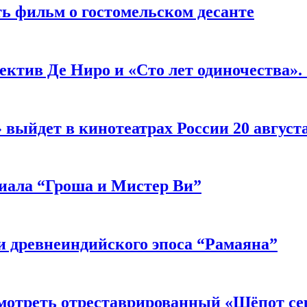
ь фильм о гостомельском десанте
ектив Де Ниро и «Сто лет одиночества».
выйдет в кинотеатрах России 20 август
риала “Гроша и Мистер Ви”
 древнеиндийского эпоса “Рамаяна”
мотреть отреставрированный «Шёпот се