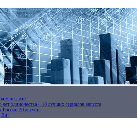
ском десанте
 лет одиночества». 10 лучших сериалов августа
 России 20 августа
р Ви”