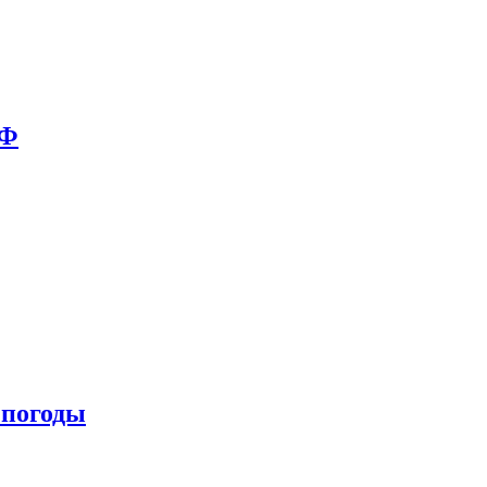
РФ
 погоды