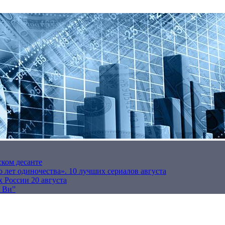
ском десанте
 лет одиночества». 10 лучших сериалов августа
 России 20 августа
р Ви”