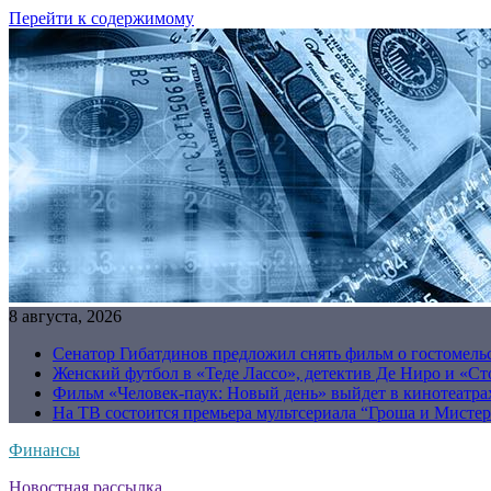
Перейти к содержимому
8 августа, 2026
Сенатор Гибатдинов предложил снять фильм о гостомель
Женский футбол в «Теде Лассо», детектив Де Ниро и «Сто
Фильм «Человек-паук: Новый день» выйдет в кинотеатрах
На ТВ состоится премьера мультсериала “Гроша и Мисте
Финансы
Новостная рассылка