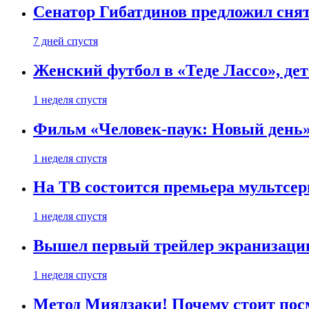
Сенатор Гибатдинов предложил снят
7 дней спустя
Женский футбол в «Теде Лассо», дет
1 неделя спустя
Фильм «Человек-паук: Новый день» 
1 неделя спустя
На ТВ состоится премьера мультсе
1 неделя спустя
Вышел первый трейлер экранизации
1 неделя спустя
Метод Миядзаки! Почему стоит пос