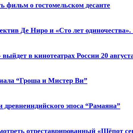
ь фильм о гостомельском десанте
ектив Де Ниро и «Сто лет одиночества».
выйдет в кинотеатрах России 20 август
риала “Гроша и Мистер Ви”
 древнеиндийского эпоса “Рамаяна”
мотреть отреставрированный «Шёпот се