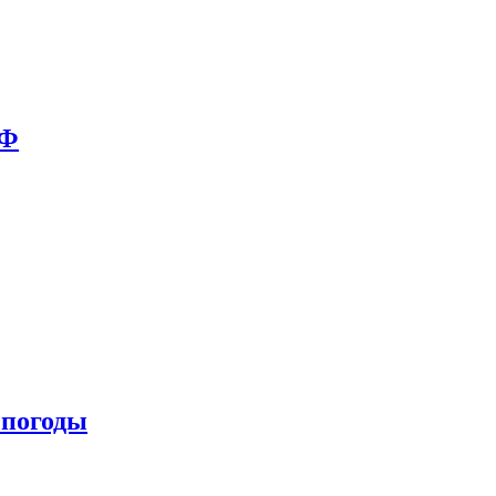
РФ
 погоды