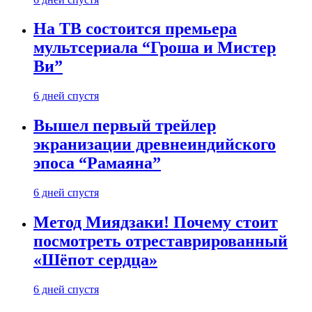
На ТВ состоится премьера
мультсериала “Гроша и Мистер
Ви”
6 дней спустя
Вышел первый трейлер
экранизации древнеиндийского
эпоса “Рамаяна”
6 дней спустя
Метод Миядзаки! Почему стоит
посмотреть отреставрированный
«Шёпот сердца»
6 дней спустя