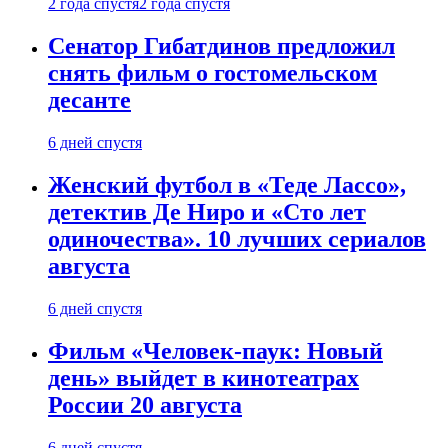
2 года спустя
2 года спустя
Сенатор Гибатдинов предложил
снять фильм о гостомельском
десанте
6 дней спустя
Женский футбол в «Теде Лассо»,
детектив Де Ниро и «Сто лет
одиночества». 10 лучших сериалов
августа
6 дней спустя
Фильм «Человек-паук: Новый
день» выйдет в кинотеатрах
России 20 августа
6 дней спустя