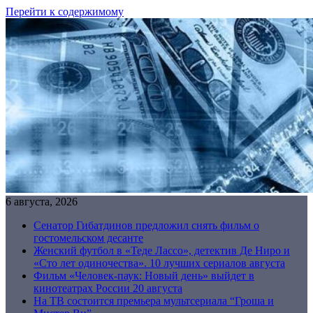
Перейти к содержимому
6 августа, 2026
Сенатор Гибатдинов предложил снять фильм о
гостомельском десанте
Женский футбол в «Теде Лассо», детектив Де Ниро и
«Сто лет одиночества». 10 лучших сериалов августа
Фильм «Человек-паук: Новый день» выйдет в
кинотеатрах России 20 августа
На ТВ состоится премьера мультсериала “Гроша и