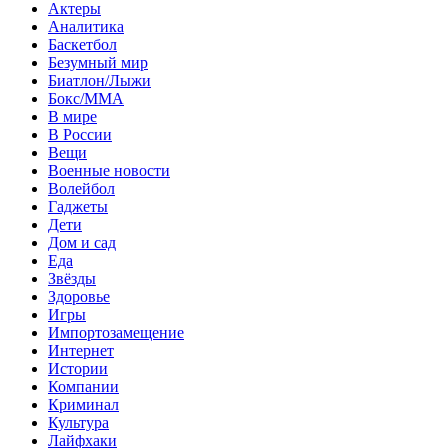
Актеры
Аналитика
Баскетбол
Безумный мир
Биатлон/Лыжи
Бокс/MMA
В мире
В России
Вещи
Военные новости
Волейбол
Гаджеты
Дети
Дом и сад
Еда
Звёзды
Здоровье
Игры
Импортозамещение
Интернет
Истории
Компании
Криминал
Культура
Лайфхаки