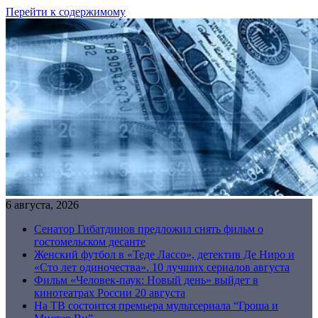
Перейти к содержимому
6 августа, 2026
Сенатор Гибатдинов предложил снять фильм о
гостомельском десанте
Женский футбол в «Теде Лассо», детектив Де Ниро и
«Сто лет одиночества». 10 лучших сериалов августа
Фильм «Человек-паук: Новый день» выйдет в
кинотеатрах России 20 августа
На ТВ состоится премьера мультсериала “Гроша и