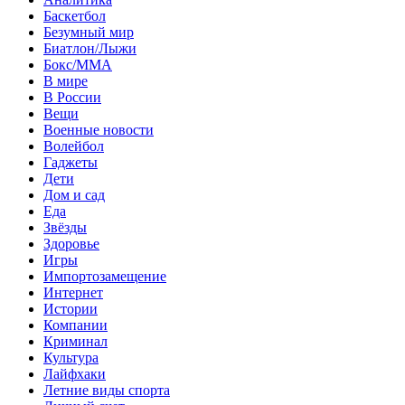
Баскетбол
Безумный мир
Биатлон/Лыжи
Бокс/MMA
В мире
В России
Вещи
Военные новости
Волейбол
Гаджеты
Дети
Дом и сад
Еда
Звёзды
Здоровье
Игры
Импортозамещение
Интернет
Истории
Компании
Криминал
Культура
Лайфхаки
Летние виды спорта