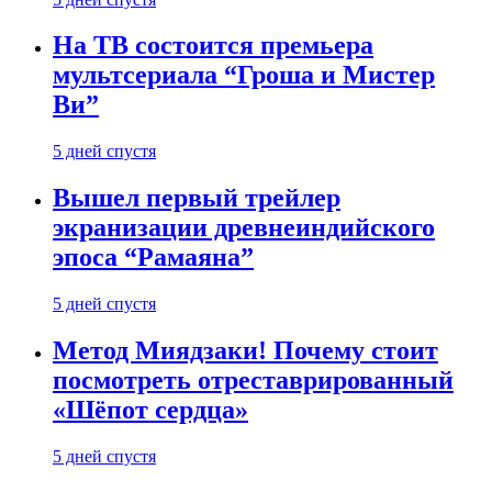
На ТВ состоится премьера
мультсериала “Гроша и Мистер
Ви”
5 дней спустя
Вышел первый трейлер
экранизации древнеиндийского
эпоса “Рамаяна”
5 дней спустя
Метод Миядзаки! Почему стоит
посмотреть отреставрированный
«Шёпот сердца»
5 дней спустя