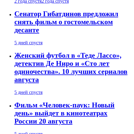
2 года спустя
2 года спустя
Сенатор Гибатдинов предложил
снять фильм о гостомельском
десанте
5 дней спустя
Женский футбол в «Теде Лассо»,
детектив Де Ниро и «Сто лет
одиночества». 10 лучших сериалов
августа
5 дней спустя
Фильм «Человек-паук: Новый
день» выйдет в кинотеатрах
России 20 августа
5 дней спустя