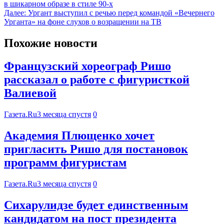
в шикарном образе в стиле 90-х
Далее:
Ургант выступил с речью перед командой «Вечернего
Урганта» на фоне слухов о возращении на ТВ
Похожие новости
Французский хореограф Ришо
рассказал о работе с фигуристкой
Валиевой
Газета.Ru
3 месяца спустя
0
Академия Плющенко хочет
пригласить Ришо для постановок
программ фигуристам
Газета.Ru
3 месяца спустя
0
Сихарулидзе будет единственным
кандидатом на пост президента