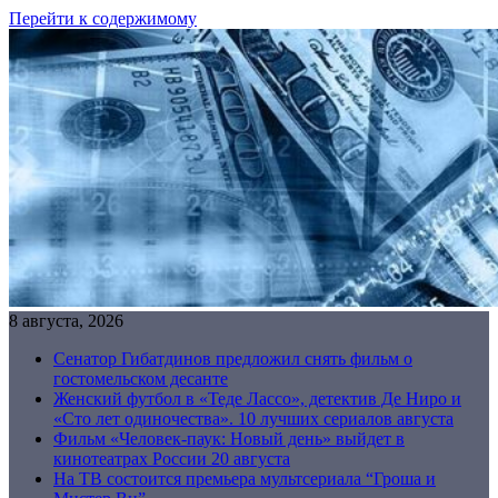
Перейти к содержимому
8 августа, 2026
Сенатор Гибатдинов предложил снять фильм о
гостомельском десанте
Женский футбол в «Теде Лассо», детектив Де Ниро и
«Сто лет одиночества». 10 лучших сериалов августа
Фильм «Человек-паук: Новый день» выйдет в
кинотеатрах России 20 августа
На ТВ состоится премьера мультсериала “Гроша и