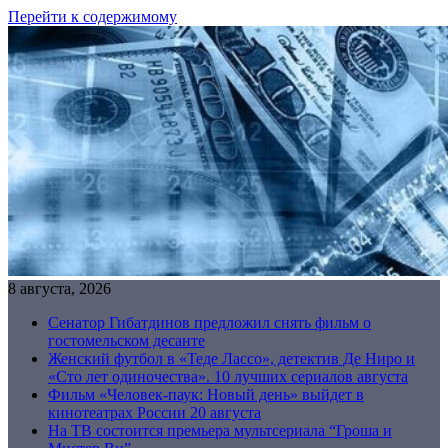
Перейти к содержимому
8 августа, 2026
Сенатор Гибатдинов предложил снять фильм о
гостомельском десанте
Женский футбол в «Теде Лассо», детектив Де Ниро и
«Сто лет одиночества». 10 лучших сериалов августа
Фильм «Человек-паук: Новый день» выйдет в
кинотеатрах России 20 августа
На ТВ состоится премьера мультсериала “Гроша и