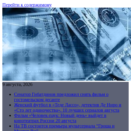
Перейти к содержимому
9 августа, 2026
Сенатор Гибатдинов предложил снять фильм о
гостомельском десанте
Женский футбол в «Теде Лассо», детектив Де Ниро и
«Сто лет одиночества». 10 лучших сериалов августа
Фильм «Человек-паук: Новый день» выйдет в
кинотеатрах России 20 августа
На ТВ состоится премьера мультсериала “Гроша и