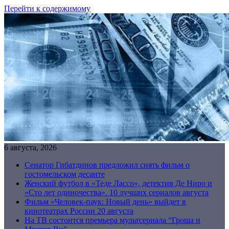
Перейти к содержимому
6 августа, 2026
Сенатор Гибатдинов предложил снять фильм о
гостомельском десанте
Женский футбол в «Теде Лассо», детектив Де Ниро и
«Сто лет одиночества». 10 лучших сериалов августа
Фильм «Человек-паук: Новый день» выйдет в
кинотеатрах России 20 августа
На ТВ состоится премьера мультсериала “Гроша и