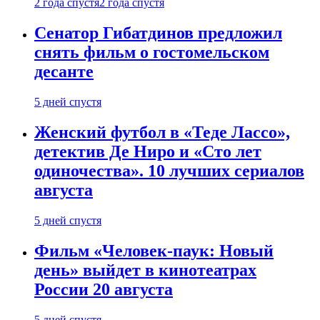
2 года спустя
2 года спустя
Сенатор Гибатдинов предложил
снять фильм о гостомельском
десанте
5 дней спустя
Женский футбол в «Теде Лассо»,
детектив Де Ниро и «Сто лет
одиночества». 10 лучших сериалов
августа
5 дней спустя
Фильм «Человек-паук: Новый
день» выйдет в кинотеатрах
России 20 августа
5 дней спустя