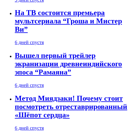
На ТВ состоится премьера
мультсериала “Гроша и Мистер
Ви”
6 дней спустя
Вышел первый трейлер
экранизации древнеиндийского
эпоса “Рамаяна”
6 дней спустя
Метод Миядзаки! Почему стоит
посмотреть отреставрированный
«Шёпот сердца»
6 дней спустя