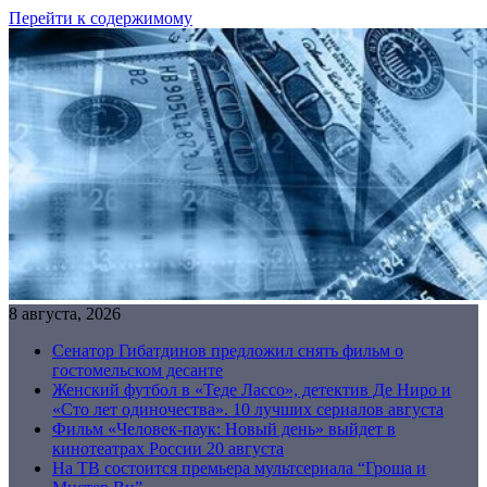
Перейти к содержимому
8 августа, 2026
Сенатор Гибатдинов предложил снять фильм о
гостомельском десанте
Женский футбол в «Теде Лассо», детектив Де Ниро и
«Сто лет одиночества». 10 лучших сериалов августа
Фильм «Человек-паук: Новый день» выйдет в
кинотеатрах России 20 августа
На ТВ состоится премьера мультсериала “Гроша и