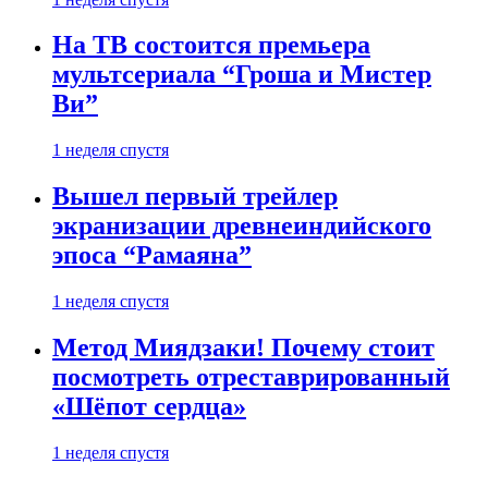
На ТВ состоится премьера
мультсериала “Гроша и Мистер
Ви”
1 неделя спустя
Вышел первый трейлер
экранизации древнеиндийского
эпоса “Рамаяна”
1 неделя спустя
Метод Миядзаки! Почему стоит
посмотреть отреставрированный
«Шёпот сердца»
1 неделя спустя