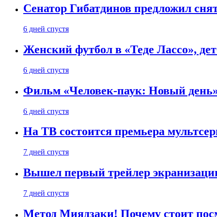
Сенатор Гибатдинов предложил снят
6 дней спустя
Женский футбол в «Теде Лассо», дет
6 дней спустя
Фильм «Человек-паук: Новый день» 
6 дней спустя
На ТВ состоится премьера мультсе
7 дней спустя
Вышел первый трейлер экранизации
7 дней спустя
Метод Миядзаки! Почему стоит пос