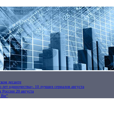
ском десанте
 лет одиночества». 10 лучших сериалов августа
 России 20 августа
р Ви”