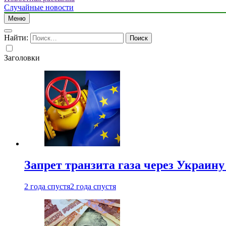
Случайные новости
Меню
Найти:
Заголовки
Запрет транзита газа через Украин
2 года спустя
2 года спустя