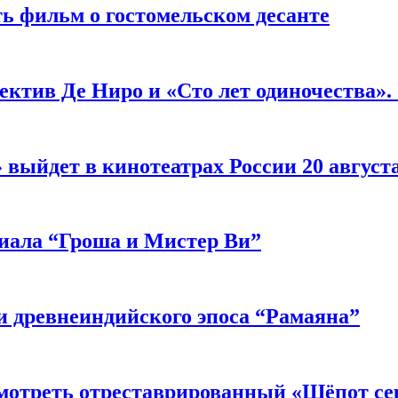
ь фильм о гостомельском десанте
ектив Де Ниро и «Сто лет одиночества».
выйдет в кинотеатрах России 20 август
риала “Гроша и Мистер Ви”
 древнеиндийского эпоса “Рамаяна”
мотреть отреставрированный «Шёпот се