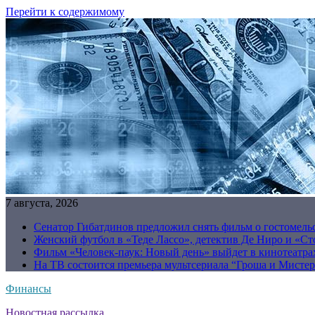
Перейти к содержимому
7 августа, 2026
Сенатор Гибатдинов предложил снять фильм о гостомель
Женский футбол в «Теде Лассо», детектив Де Ниро и «Сто
Фильм «Человек-паук: Новый день» выйдет в кинотеатрах
На ТВ состоится премьера мультсериала “Гроша и Мисте
Финансы
Новостная рассылка