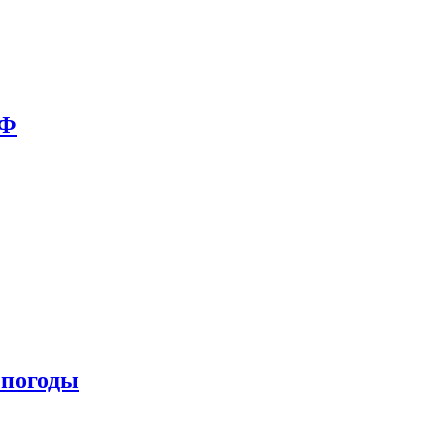
РФ
 погоды