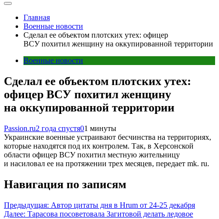
Главная
Военные новости
Сделал ее объектом плотских утех: офицер
ВСУ похитил женщину на оккупированной территории
Военные новости
Сделал ее объектом плотских утех:
офицер ВСУ похитил женщину
на оккупированной территории
Passion.ru
2 года спустя
0
1 минуты
Украинские военные устраивают бесчинства на территориях,
которые находятся под их контролем. Так, в Херсонской
области офицер ВСУ похитил местную жительницу
и насиловал ее на протяжении трех месяцев, передает mk. ru.
Навигация по записям
Предыдущая:
Автор цитаты дня в Hrum от 24-25 декабря
Далее:
Тарасова посоветовала Загитовой делать ледовое