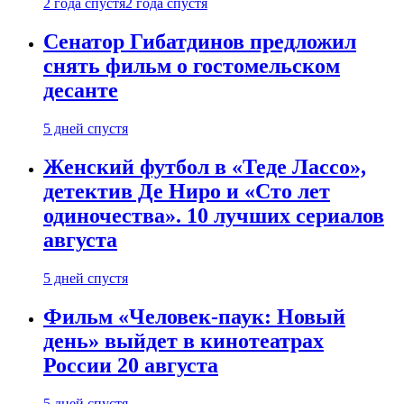
2 года спустя
2 года спустя
Сенатор Гибатдинов предложил
снять фильм о гостомельском
десанте
5 дней спустя
Женский футбол в «Теде Лассо»,
детектив Де Ниро и «Сто лет
одиночества». 10 лучших сериалов
августа
5 дней спустя
Фильм «Человек-паук: Новый
день» выйдет в кинотеатрах
России 20 августа
5 дней спустя