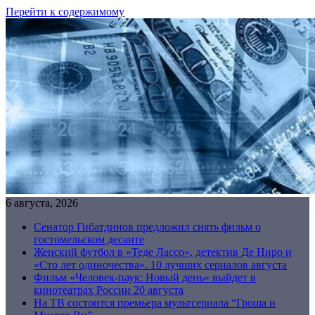
Перейти к содержимому
6 августа, 2026
Сенатор Гибатдинов предложил снять фильм о
гостомельском десанте
Женский футбол в «Теде Лассо», детектив Де Ниро и
«Сто лет одиночества». 10 лучших сериалов августа
Фильм «Человек-паук: Новый день» выйдет в
кинотеатрах России 20 августа
На ТВ состоится премьера мультсериала “Гроша и