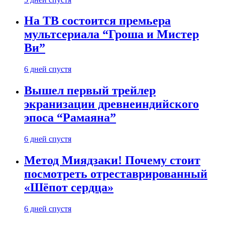
На ТВ состоится премьера
мультсериала “Гроша и Мистер
Ви”
6 дней спустя
Вышел первый трейлер
экранизации древнеиндийского
эпоса “Рамаяна”
6 дней спустя
Метод Миядзаки! Почему стоит
посмотреть отреставрированный
«Шёпот сердца»
6 дней спустя