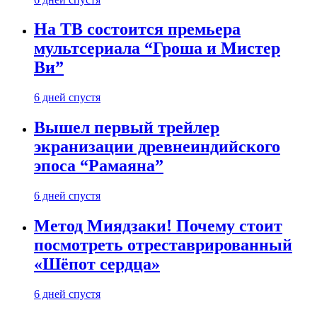
На ТВ состоится премьера
мультсериала “Гроша и Мистер
Ви”
6 дней спустя
Вышел первый трейлер
экранизации древнеиндийского
эпоса “Рамаяна”
6 дней спустя
Метод Миядзаки! Почему стоит
посмотреть отреставрированный
«Шёпот сердца»
6 дней спустя