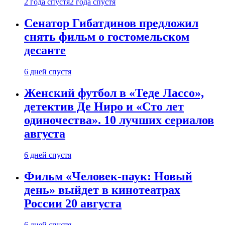
2 года спустя
2 года спустя
Сенатор Гибатдинов предложил
снять фильм о гостомельском
десанте
6 дней спустя
Женский футбол в «Теде Лассо»,
детектив Де Ниро и «Сто лет
одиночества». 10 лучших сериалов
августа
6 дней спустя
Фильм «Человек-паук: Новый
день» выйдет в кинотеатрах
России 20 августа
6 дней спустя