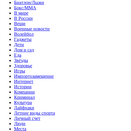
Биатлон/Лыжи
Бокс/MMA
В мире
В России
Вещи
Военные новости
Волейбол
Гаджеты
Дети
Дом и сад
Еда
Звёзды
Здоровье
Игры
Импортозамещение
Интернет
Истории
Компании
Криминал
Культура
Лайфхаки
Летние виды спорта
Личный счет
Люди
Места