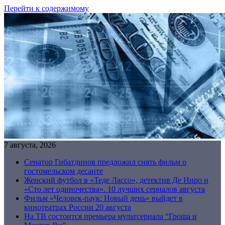
Перейти к содержимому
7 августа, 2026
Сенатор Гибатдинов предложил снять фильм о
гостомельском десанте
Женский футбол в «Теде Лассо», детектив Де Ниро и
«Сто лет одиночества». 10 лучших сериалов августа
Фильм «Человек-паук: Новый день» выйдет в
кинотеатрах России 20 августа
На ТВ состоится премьера мультсериала “Гроша и