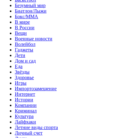
Безумный мир
Биатлон/Лыжи
Бокс/MMA
В мире
В России
Вещи
Военные новости
Волейбол
Гаджеты
Дети
Дом и сад
Еда
Звёзды
Здоровье
Игры
Импортозамещение
Интернет
Истории
Компании
Криминал
Культура
Лайфхаки
Летние виды спорта
Личный счет