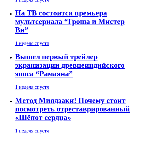
На ТВ состоится премьера
мультсериала “Гроша и Мистер
Ви”
1 неделя спустя
Вышел первый трейлер
экранизации древнеиндийского
эпоса “Рамаяна”
1 неделя спустя
Метод Миядзаки! Почему стоит
посмотреть отреставрированный
«Шёпот сердца»
1 неделя спустя