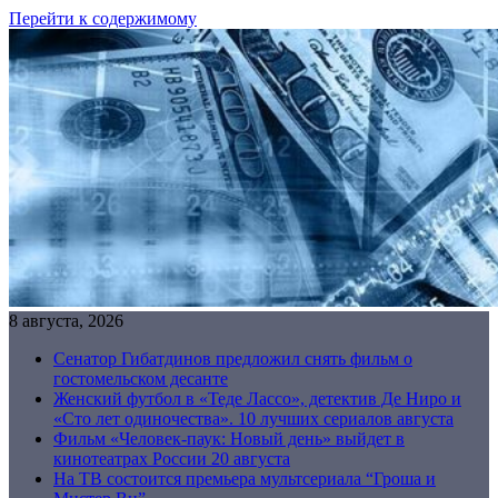
Перейти к содержимому
8 августа, 2026
Сенатор Гибатдинов предложил снять фильм о
гостомельском десанте
Женский футбол в «Теде Лассо», детектив Де Ниро и
«Сто лет одиночества». 10 лучших сериалов августа
Фильм «Человек-паук: Новый день» выйдет в
кинотеатрах России 20 августа
На ТВ состоится премьера мультсериала “Гроша и