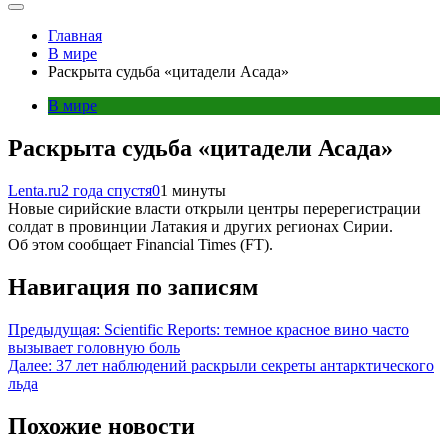
Главная
В мире
Раскрыта судьба «цитадели Асада»
В мире
Раскрыта судьба «цитадели Асада»
Lenta.ru
2 года спустя
0
1 минуты
Новые сирийские власти открыли центры перерегистрации
солдат в провинции Латакия и других регионах Сирии.
Об этом сообщает Financial Times (FT).
Навигация по записям
Предыдущая:
Scientific Reports: темное красное вино часто
вызывает головную боль
Далее:
37 лет наблюдений раскрыли секреты антарктического
льда
Похожие новости