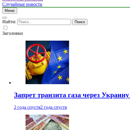
Случайные новости
Меню
Найти:
Заголовки
Запрет транзита газа через Украин
2 года спустя
2 года спустя