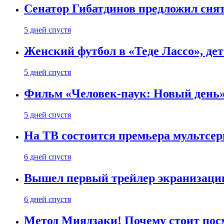
Сенатор Гибатдинов предложил снят
5 дней спустя
Женский футбол в «Теде Лассо», дет
5 дней спустя
Фильм «Человек-паук: Новый день» 
5 дней спустя
На ТВ состоится премьера мультсе
6 дней спустя
Вышел первый трейлер экранизации
6 дней спустя
Метод Миядзаки! Почему стоит пос