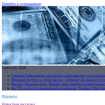
Перейти к содержимому
6 августа, 2026
Сенатор Гибатдинов предложил снять фильм о гостомель
Женский футбол в «Теде Лассо», детектив Де Ниро и «Сто
Фильм «Человек-паук: Новый день» выйдет в кинотеатрах
На ТВ состоится премьера мультсериала “Гроша и Мисте
Финансы
Новостная рассылка