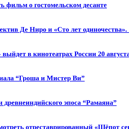
ь фильм о гостомельском десанте
ектив Де Ниро и «Сто лет одиночества».
выйдет в кинотеатрах России 20 август
риала “Гроша и Мистер Ви”
 древнеиндийского эпоса “Рамаяна”
мотреть отреставрированный «Шёпот се