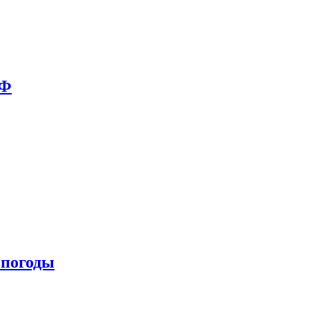
РФ
 погоды