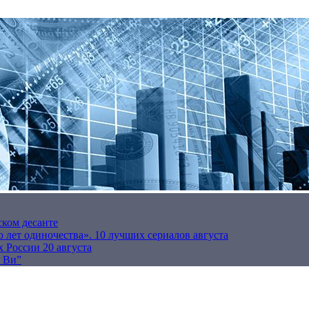
ском десанте
 лет одиночества». 10 лучших сериалов августа
 России 20 августа
р Ви”